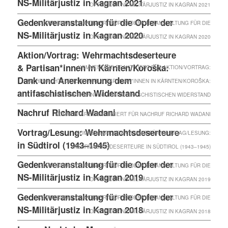
NS-Militärjustiz in Kagran 2021
OPFER DER NS-MILITÄRJUSTIZ IN KAGRAN 2021
Gedenkveranstaltung für die Opfer der
KOMMENTARE DEAKTIVIERT
FÜR GEDENKVERANSTALTUNG FÜR DIE
NS-Militärjustiz in Kagran 2020
OPFER DER NS-MILITÄRJUSTIZ IN KAGRAN 2020
Aktion/Vortrag: Wehrmachtsdeserteure
& Partisan*innen in Kärnten/Koroška:
KOMMENTARE DEAKTIVIERT
FÜR AKTION/VORTRAG:
Dank und Anerkennung dem
WEHRMACHTSDESERTEURE & PARTISAN*INNEN IN KÄRNTEN/KOROŠKA:
antifaschistischen Widerstand
DANK UND ANERKENNUNG DEM ANTIFASCHISTISCHEN WIDERSTAND
Nachruf Richard Wadani
KOMMENTARE DEAKTIVIERT
FÜR NACHRUF RICHARD WADANI
Vortrag/Lesung: Wehrmachtsdeserteure
KOMMENTARE DEAKTIVIERT
FÜR VORTRAG/LESUNG:
in Südtirol (1943–1945)
WEHRMACHTSDESERTEURE IN SÜDTIROL (1943–1945)
Gedenkveranstaltung für die Opfer der
KOMMENTARE DEAKTIVIERT
FÜR GEDENKVERANSTALTUNG FÜR DIE
NS-Militärjustiz in Kagran 2019
OPFER DER NS-MILITÄRJUSTIZ IN KAGRAN 2019
Gedenkveranstaltung für die Opfer der
KOMMENTARE DEAKTIVIERT
FÜR GEDENKVERANSTALTUNG FÜR DIE
NS-Militärjustiz in Kagran 2018
OPFER DER NS-MILITÄRJUSTIZ IN KAGRAN 2018