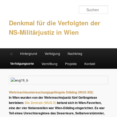
Such
Denkmal für die Verfolgten der
NS-Militärjustiz in Wien
Hauptmenü
:::
Hintergrund
Verfolgung
Nachkrieg
Zum Inhalt wechseln
Zum sekundären Inhalt wechseln
Verfolgungsorte
Vermittlung
Projekte
Kontakt
Wehrmachtsuntersuchungsgefängnis Döbling (WUG XIX)
In Wien wurden von der Wehrmachtsjustiz fünf Gefängnisse
betrieben:
Die Zentrale (WUG X)
befand sich in Wien-Favoriten,
eine der vier Nebenstellen war Wien-Döbling eingerichtet. Es war
Teil eines Unrechtsregimes das Deserteure, Selbstverstümmler,