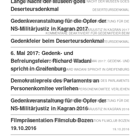
Lange Nacht der Museen goes
KOMMENTARE DEAKTIVIERT
FÜR LANGE NACHT DER MUSEEN GOES
Deserteursdenkmal
DESERTEURSDENKMAL
Gedenkveranstaltung für die Opfer der
KOMMENTARE DEAKTIVIERT
FÜR GEDENKVERANSTALTUNG FÜR DIE
NS-Militärjustiz in Kagran 2017
OPFER DER NS-MILITÄRJUSTIZ IN KAGRAN 2017
KOMMENTARE DEAKTIVIERT
FÜR GEDENKFEIER BEIM
Gedenkfeier beim Deserteursdenkmal
DESERTEURSDENKMAL
6. Mai 2017: Gedenk- und
Befreiungsfeier: Richard Wadani
KOMMENTARE DEAKTIVIERT
FÜR 6. MAI 2017: GEDENK- UND
spricht in Greifenburg
BEFREIUNGSFEIER: RICHARD WADANI SPRICHT IN GREIFENBURG
Demokratiepreis des Parlaments an
KOMMENTARE DEAKTIVIERT
FÜR DEMOKRATIEPREIS DES PARLAMENTS
Personenkomitee verliehen
AN PERSONENKOMITEE VERLIEHEN
Gedenkveranstaltung für die Opfer der
KOMMENTARE DEAKTIVIERT
FÜR GEDENKVERANSTALTUNG FÜR DIE
NS-Militärjustiz in Kagran 2016
OPFER DER NS-MILITÄRJUSTIZ IN KAGRAN 2016
Filmpräsentation Filmclub Bozen
KOMMENTARE DEAKTIVIERT
FÜR FILMPRÄSENTATION FILMCLUB BOZEN
19.10.2016
19.10.2016