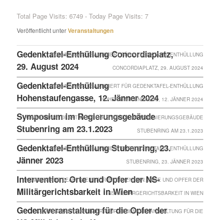
Total Page Visits: 6749 - Today Page Visits: 7
Veröffentlicht unter
Veranstaltungen
Gedenktafel-Enthüllung Concordiaplatz,
KOMMENTARE DEAKTIVIERT
FÜR GEDENKTAFEL-ENTHÜLLUNG
29. August 2024
CONCORDIAPLATZ, 29. AUGUST 2024
Gedenktafel-Enthüllung
KOMMENTARE DEAKTIVIERT
FÜR GEDENKTAFEL-ENTHÜLLUNG
Hohenstaufengasse, 12. Jänner 2024
HOHENSTAUFENGASSE, 12. JÄNNER 2024
Symposium im Regierungsgebäude
KOMMENTARE DEAKTIVIERT
FÜR SYMPOSIUM IM REGIERUNGSGEBÄUDE
Stubenring am 23.1.2023
STUBENRING AM 23.1.2023
Gedenktafel-Enthüllung Stubenring, 23.
KOMMENTARE DEAKTIVIERT
FÜR GEDENKTAFEL-ENTHÜLLUNG
Jänner 2023
STUBENRING, 23. JÄNNER 2023
Intervention: Orte und Opfer der NS-
KOMMENTARE DEAKTIVIERT
FÜR INTERVENTION: ORTE UND OPFER DER
Militärgerichtsbarkeit in Wien
NS-MILITÄRGERICHTSBARKEIT IN WIEN
Gedenkveranstaltung für die Opfer der
KOMMENTARE DEAKTIVIERT
FÜR GEDENKVERANSTALTUNG FÜR DIE