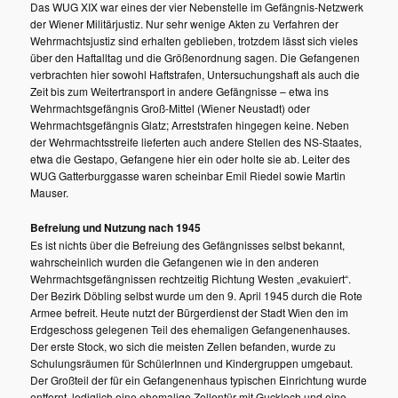
Das WUG XIX war eines der vier Nebenstelle im Gefängnis-Netzwerk
der Wiener Militärjustiz. Nur sehr wenige Akten zu Verfahren der
Wehrmachtsjustiz sind erhalten geblieben, trotzdem lässt sich vieles
über den Haftalltag und die Größenordnung sagen. Die Gefangenen
verbrachten hier sowohl Haftstrafen, Untersuchungshaft als auch die
Zeit bis zum Weitertransport in andere Gefängnisse – etwa ins
Wehrmachtsgefängnis Groß-Mittel (Wiener Neustadt) oder
Wehrmachtsgefängnis Glatz; Arreststrafen hingegen keine. Neben
der Wehrmachtsstreife lieferten auch andere Stellen des NS-Staates,
etwa die Gestapo, Gefangene hier ein oder holte sie ab. Leiter des
WUG Gatterburggasse waren scheinbar Emil Riedel sowie Martin
Mauser.
Befreiung und Nutzung nach 1945
Es ist nichts über die Befreiung des Gefängnisses selbst bekannt,
wahrscheinlich wurden die Gefangenen wie in den anderen
Wehrmachtsgefängnissen rechtzeitig Richtung Westen „evakuiert“.
Der Bezirk Döbling selbst wurde um den 9. April 1945 durch die Rote
Armee befreit. Heute nutzt der Bürgerdienst der Stadt Wien den im
Erdgeschoss gelegenen Teil des ehemaligen Gefangenenhauses.
Der erste Stock, wo sich die meisten Zellen befanden, wurde zu
Schulungsräumen für SchülerInnen und Kindergruppen umgebaut.
Der Großteil der für ein Gefangenenhaus typischen Einrichtung wurde
entfernt, lediglich eine ehemalige Zellentür mit Guckloch und eine