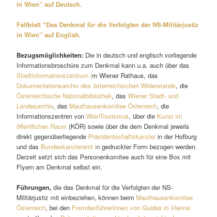
in Wien” auf Deutsch.
Faltblatt “Das Denkmal für die Verfolgten der NS-Militärjustiz
in Wien” auf English.
Bezugsmöglichkeiten:
Die in deutsch und englisch vorliegende
Informationsbroschüre zum Denkmal kann u.a. auch über das
Stadtinformationszentrum i
m Wiener Rathaus, das
Dokumentationsarchiv des österreichischen Widerstands
, die
Österreichische Nationalbibliothek
, das
Wiener Stadt- und
Landesarchiv
, das
Mauthausenkomitee Österreich
, die
Informationszentren von
WienTourismus
, über die
Kunst im
öffentlichen Raum
(KÖR) sowie über die dem Denkmal jeweils
direkt gegenüberliegende
Präsidentschaftskanzlei
in der Hofburg
und das
Bundeskanzleramt i
n gedruckter Form bezogen werden.
Derzeit setzt sich das Personenkomitee auch für eine Box mit
Flyern am Denkmal selbst ein.
Führungen,
die das Denkmal für die Verfolgten der NS-
Militärjustiz mit einbeziehen, können beim
Mauthausenkomitee
Österreich
, bei den
FremdenführerInnen von
Guides in Vienna