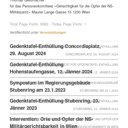
für das Personenkomitees »Gerechtigkeit für die Opfer der NS-
Militärjustiz« Maurer Lange Gasse 15 1230 Wien
Total Page Visits: 6582 - Today Page Visits: 1
Veröffentlicht unter
Veranstaltungen
Gedenktafel-Enthüllung Concordiaplatz,
KOMMENTARE DEAKTIVIERT
FÜR GEDENKTAFEL-ENTHÜLLUNG
29. August 2024
CONCORDIAPLATZ, 29. AUGUST 2024
Gedenktafel-Enthüllung
KOMMENTARE DEAKTIVIERT
FÜR GEDENKTAFEL-ENTHÜLLUNG
Hohenstaufengasse, 12. Jänner 2024
HOHENSTAUFENGASSE, 12. JÄNNER 2024
Symposium im Regierungsgebäude
KOMMENTARE DEAKTIVIERT
FÜR SYMPOSIUM IM REGIERUNGSGEBÄUDE
Stubenring am 23.1.2023
STUBENRING AM 23.1.2023
Gedenktafel-Enthüllung Stubenring, 23.
KOMMENTARE DEAKTIVIERT
FÜR GEDENKTAFEL-ENTHÜLLUNG
Jänner 2023
STUBENRING, 23. JÄNNER 2023
Intervention: Orte und Opfer der NS-
KOMMENTARE DEAKTIVIERT
FÜR INTERVENTION: ORTE UND OPFER DER
Militärgerichtsbarkeit in Wien
NS-MILITÄRGERICHTSBARKEIT IN WIEN