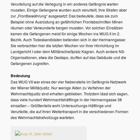
Verurteilung auf die Verlegung in ein anderes Gefängnis warten
mussten. Einige Gefangene wurden auch verurteilt, ihre Strafen aber
zur „Frontbewährung“ ausgesetzt: Das bedeutete, dass sie zum
Beispiel ohne Ausrüstung an gefährlichen Frontabschnitten Minen
räumen oder Verwunderte bergen mussten. Vor solchen Einsätzen
kamen die Gefangenen meist für einige Wochen ins WUG II im 2.
Bezirk. Auch Todeskandidaten befanden sich in der Hermanngasse:
Sie verbrachten hier die letzten Wochen vor ihrer Hinrichtung im
Landgericht I oder dem Militärschießplatz Kagran. Auch andere NS-
Organisationen, etwa die Gestapo, durften auf das Gebäude und die
Gefangenen zugreifen.
Bedeutung
Das WUG VII war eines der vier Nebenstelle im Gefängnis-Netzwerk
der Wiener Militärjustiz. Nur wenige Akten zu Verfahren der
Wehrmachtsjustiz sind erhalten geblieben. Trotzdem lässt sich sagen,
dass viele hundert Wehrmachtshäftlinge in der Hermanngasse 38
einsaßen – Größtenteils wohl Untersuchungs-Häftlinge und
Verurteilte, die auf ihren Weitertransport in die verschiedenen Formen
des Wehrmachtstrafvollzugs warteten.