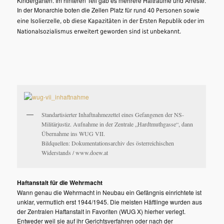
Kindergarten. Im hinteren Teil gab es mehrere Hafträume und Arreste.
In der Monarchie boten die Zellen Platz für
rund 40
Personen sowie
eine Isolierzelle, ob diese Kapazitäten in der Ersten Republik oder im
Nationalsozialismus erweitert geworden sind ist unbekannt.
Standartisierter Inhaftnahmezettel eines Gefangenen der NS-
Militärjustiz. Aufnahme in der Zentrale „Hardtmuthgasse“, dann
Übernahme ins WUG VII.
Bildquellen: Dokumentationsarchiv des österreichischen
Widerstands / www.doew.at
Haftanstalt für die Wehrmacht
Wann genau die Wehrmacht in Neubau ein Gefängnis einrichtete ist
unklar, vermutlich erst 1944/1945. Die meisten Häftlinge wurden aus
der Zentralen Haftanstalt in Favoriten (WUG X) hierher verlegt.
Entweder weil sie auf ihr Gerichtsverfahren oder nach der