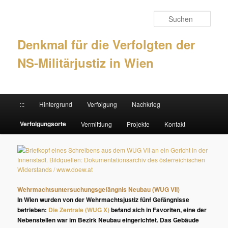
Such
Denkmal für die Verfolgten der
NS-Militärjustiz in Wien
Hauptmenü
:::
Hintergrund
Verfolgung
Nachkrieg
Zum Inhalt wechseln
Zum sekundären Inhalt wechseln
Verfolgungsorte
Vermittlung
Projekte
Kontakt
Wehrmachtsuntersuchungsgefängnis Neubau (WUG VII)
In Wien wurden von der Wehrmachtsjustiz fünf Gefängnisse
betrieben:
Die Zentrale (WUG X)
befand sich in Favoriten, eine der
Nebenstellen war im Bezirk Neubau eingerichtet. Das Gebäude