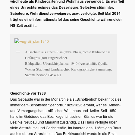
wird heute als Kindergarten und Wohnhaus verwendet.
Es war Teil
eines Unrechtsregimes das Deserteure, Selbstverstümmler,
Saboteure, Wehrdienstverweigerer, usw. verfolgte.
Seit Mai 2014
trägt es eine Informationstafel das seine Geschichte während der
NS-Zeit erzählt.
Ausschnitt aus einem Plan (etwa 1940), rechte Bildmitte das
Gefängnis (rot) eingezeichnet.
Bildquellen: Übersichtsplan ca. 1940 (Ausschnitt), Quelle:
Wiener Stadt und Landesarchiv, Kartographische Sammlung,
Sammelbestand P4: 4021
Geschichte vor 1938
Das Gebäude war in der Monarchie als „Schottenhof“ bekannt da es
immer dem Schottenstift gehörte. 1825/1826 erbaut, war es Armen-
und Versorgungshaus, stiftliches Weinhaus und -keller. Seit 1850
hatte im Gebäude das Bezirksgericht seinen Sitz; es war für die
Bezirke Neubau und Mariahilf zuständig. Das Haus verfügte über
viele Amtsräume und Gerichtssäle, im Inneren des U-förmigen Baus
auch mehrere Arrestzellen. Das Bezirksgericht wurde in die Erste