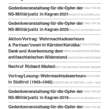
Gedenkveranstaltung für die Opfer der
KOMMENTARE DEAKTIVIERT
FÜR GEDENKVERANSTALTUNG FÜR DIE
NS-Militärjustiz in Kagran 2021
OPFER DER NS-MILITÄRJUSTIZ IN KAGRAN 2021
Gedenkveranstaltung für die Opfer der
KOMMENTARE DEAKTIVIERT
FÜR GEDENKVERANSTALTUNG FÜR DIE
NS-Militärjustiz in Kagran 2020
OPFER DER NS-MILITÄRJUSTIZ IN KAGRAN 2020
Aktion/Vortrag: Wehrmachtsdeserteure
& Partisan*innen in Kärnten/Koroška:
KOMMENTARE DEAKTIVIERT
FÜR AKTION/VORTRAG:
Dank und Anerkennung dem
WEHRMACHTSDESERTEURE & PARTISAN*INNEN IN KÄRNTEN/KOROŠKA:
antifaschistischen Widerstand
DANK UND ANERKENNUNG DEM ANTIFASCHISTISCHEN WIDERSTAND
Nachruf Richard Wadani
KOMMENTARE DEAKTIVIERT
FÜR NACHRUF RICHARD WADANI
Vortrag/Lesung: Wehrmachtsdeserteure
KOMMENTARE DEAKTIVIERT
FÜR VORTRAG/LESUNG:
in Südtirol (1943–1945)
WEHRMACHTSDESERTEURE IN SÜDTIROL (1943–1945)
Gedenkveranstaltung für die Opfer der
KOMMENTARE DEAKTIVIERT
FÜR GEDENKVERANSTALTUNG FÜR DIE
NS-Militärjustiz in Kagran 2019
OPFER DER NS-MILITÄRJUSTIZ IN KAGRAN 2019
Gedenkveranstaltung für die Opfer der
KOMMENTARE DEAKTIVIERT
FÜR GEDENKVERANSTALTUNG FÜR DIE