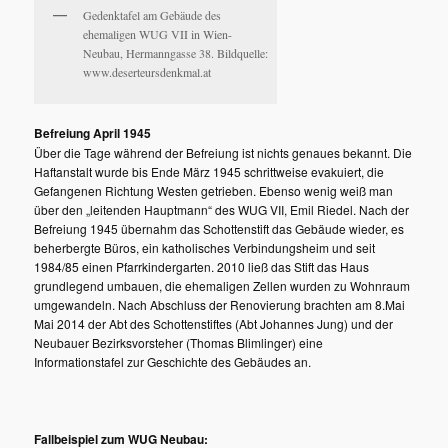
Gedenktafel am Gebäude des
ehemaligen WUG VII in Wien-
Neubau, Hermanngasse 38. Bildquelle:
www.deserteursdenkmal.at
Befreiung April 1945
Über die Tage während der Befreiung ist nichts genaues bekannt. Die
Haftanstalt wurde bis Ende März 1945 schrittweise evakuiert, die
Gefangenen Richtung Westen getrieben. Ebenso wenig weiß man
über den „leitenden Hauptmann“ des WUG VII, Emil Riedel. Nach der
Befreiung 1945 übernahm das Schottenstift das Gebäude wieder, es
beherbergte Büros, ein katholisches Verbindungsheim und seit
1984/85 einen Pfarrkindergarten. 2010 ließ das Stift das Haus
grundlegend umbauen, die ehemaligen Zellen wurden zu Wohnraum
umgewandeln. Nach Abschluss der Renovierung brachten am 8.Mai
Mai 2014 der Abt des Schottenstiftes (Abt Johannes Jung) und der
Neubauer Bezirksvorsteher (Thomas Blimlinger) eine
Informationstafel zur Geschichte des Gebäudes an.
Fallbeispiel zum WUG Neubau: