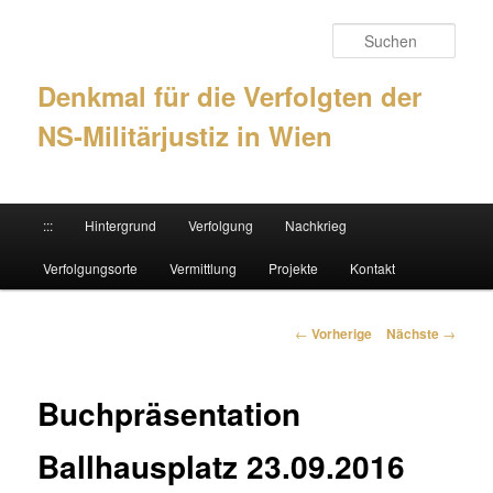
Such
Denkmal für die Verfolgten der
NS-Militärjustiz in Wien
Hauptmenü
:::
Hintergrund
Verfolgung
Nachkrieg
Zum Inhalt wechseln
Zum sekundären Inhalt wechseln
Verfolgungsorte
Vermittlung
Projekte
Kontakt
Artikelnavigation
←
Vorherige
Nächste
→
Buchpräsentation
Ballhausplatz 23.09.2016