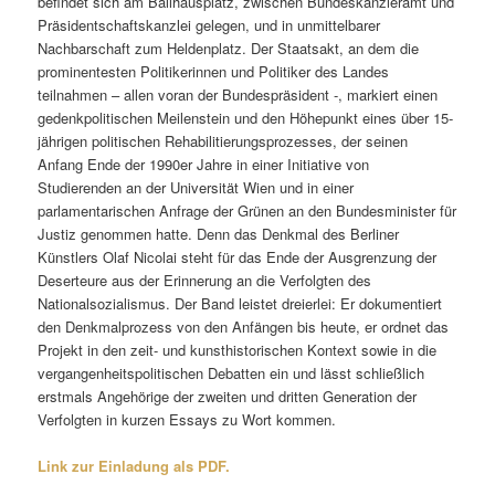
befindet sich am Ballhausplatz, zwischen Bundeskanzleramt und
Präsidentschaftskanzlei gelegen, und in unmittelbarer
Nachbarschaft zum Heldenplatz. Der Staatsakt, an dem die
prominentesten Politikerinnen und Politiker des Landes
teilnahmen – allen voran der Bundespräsident -, markiert einen
gedenkpolitischen Meilenstein und den Höhepunkt eines über 15-
jährigen politischen Rehabilitierungsprozesses, der seinen
Anfang Ende der 1990er Jahre in einer Initiative von
Studierenden an der Universität Wien und in einer
parlamentarischen Anfrage der Grünen an den Bundesminister für
Justiz genommen hatte. Denn das Denkmal des Berliner
Künstlers Olaf Nicolai steht für das Ende der Ausgrenzung der
Deserteure aus der Erinnerung an die Verfolgten des
Nationalsozialismus. Der Band leistet dreierlei: Er dokumentiert
den Denkmalprozess von den Anfängen bis heute, er ordnet das
Projekt in den zeit- und kunsthistorischen Kontext sowie in die
vergangenheitspolitischen Debatten ein und lässt schließlich
erstmals Angehörige der zweiten und dritten Generation der
Verfolgten in kurzen Essays zu Wort kommen.
Link zur Einladung als PDF.