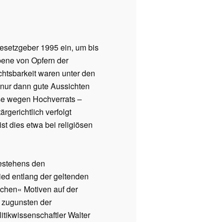
Gesetzgeber 1995 ein, um bis
bene von Opfern der
htsbarkeit waren unter den
e nur dann gute Aussichten
ise wegen Hochverrats –
rgerichtlich verfolgt
t dies etwa bei religiösen
Bestehens den
ied entlang der geltenden
ichen« Motiven auf der
h zugunsten der
tikwissenschaftler Walter