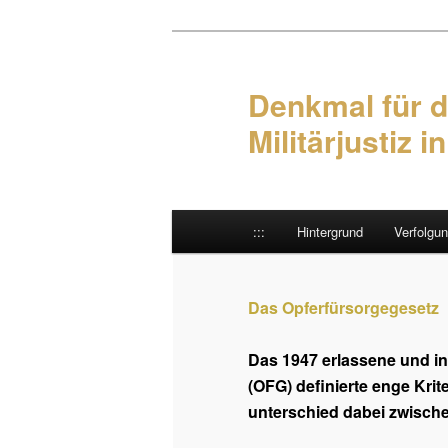
Denkmal für d
Militärjustiz i
Hauptmenü
:::
Hintergrund
Verfolgu
Zum Inhalt wechseln
Zum sekundären Inhalt wec
Das Opferfürsorgegesetz
Das 1947 erlassene und i
(OFG) definierte enge Krit
unterschied dabei zwische