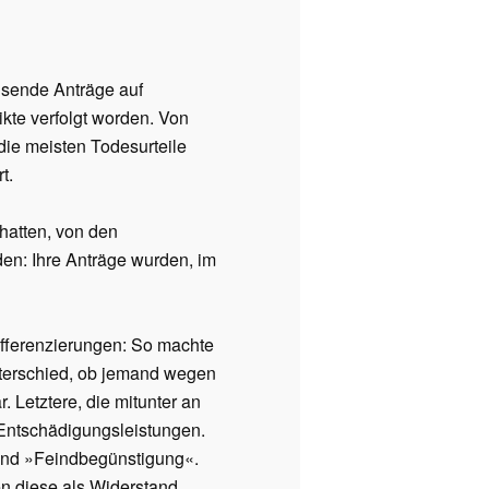
gsende Anträge auf
kte verfolgt worden. Von
ie meisten Todesurteile
t.
hatten, von den
en: Ihre Anträge wurden, im
ifferenzierungen: So machte
nterschied, ob jemand wegen
Letztere, die mitunter an
f Entschädigungsleistungen.
 und »Feindbegünstigung«.
en diese als Widerstand