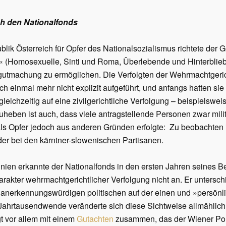
h den Nationalfonds
lik Österreich für Opfer des Nationalsozialismus richtete der 
 (Homosexuelle, Sinti und Roma, Überlebende und Hinterblie
utmachung zu ermöglichen. Die Verfolgten der Wehrmachtgeric
h einmal mehr nicht explizit aufgeführt, und anfangs hatten si
leichzeitig auf eine zivilgerichtliche Verfolgung – beispielswe
eben ist auch, dass viele antragstellende Personen zwar militä
s Opfer jedoch aus anderen Gründen erfolgte: Zu beobachten is
er bei den kärntner-slowenischen Partisanen.
tlinien erkannte der Nationalfonds in den ersten Jahren seines 
rakter wehrmachtgerichtlicher Verfolgung nicht an. Er untersch
 anerkennungswürdigen politischen auf der einen und »persönl
r Jahrtausendwende veränderte sich diese Sichtweise allmählic
t vor allem mit einem
Gutachten
zusammen, das der Wiener Poli