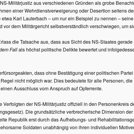
er NS-Militärjustiz aus verschiedenen Gründen als grobe Benacht
Rahmen einer Wehrdienstverweigerung oder Desertion seitens de
 etwa Karl Lauterbach – um nur ein Beispiel zu nennen – seine p
vor dem Militärgericht selbstverständlich verschwiegen, um si
rlass die Tatsache aus, dass aus Sicht des NS-Staates gerade 
edem Fall
als höchst politische Delikte bewertet und infolgedess
ferfürsorgeakten, dass ohne Bestätigung einer politischen Parte
r Regel nicht möglich war. Dies bedeutete für alle Personen, di
n, einen Ausschluss vom Anspruch auf Opferrente.
 Verfolgten der NS-Militärjustiz offiziell in den Personenkreis 
gesetz). Die grundsätzliche verbrecherische Dimension der n
Zweite Republik erst durch das Aufhebungs- und Rehabilitationsg
gehorsame Soldaten unabhängig von ihren individuellen Motive