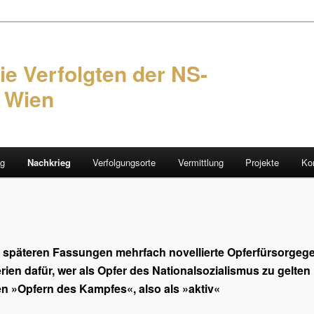
ie Verfolgten der NS-
n Wien
ng
Nachkrieg
Verfolgungsorte
Vermittlung
Projekte
Ko
hseln
n späteren Fassungen mehrfach novellierte Opferfürsorgeg
erien dafür, wer als Opfer des Nationalsozialismus zu gelten
n »Opfern des Kampfes«, also als »aktiv«