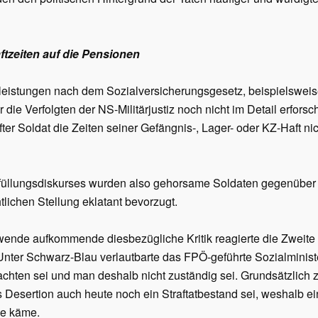
tzeiten auf die Pensionen
leistungen nach dem Sozialversicherungsgesetz, beispielswei
 die Verfolgten der NS-Militärjustiz noch nicht im Detail erforsch
ter Soldat die Zeiten seiner Gefängnis-, Lager- oder KZ-Haft ni
rfüllungsdiskurses wurden also gehorsame Soldaten gegenübe
htlichen Stellung eklatant bevorzugt.
wende aufkommende diesbezügliche Kritik reagierte die Zweite 
ter Schwarz-Blau verlautbarte das FPÖ-geführte Sozialminis
chten sei und man deshalb nicht zuständig sei. Grundsätzlich 
ss Desertion auch heute noch ein Straftatbestand sei, weshalb e
ge käme.