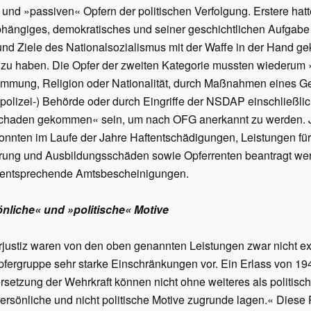
, und »passiven« Opfern der politischen Verfolgung. Erstere ha
abhängiges, demokratisches und seiner geschichtlichen Aufgabe
d Ziele des Nationalsozialismus mit der Waffe in der Hand gek
« zu haben. Die Opfer der zweiten Kategorie mussten wiederum
mmung, Religion oder Nationalität, durch Maßnahmen eines Ger
polizei-) Behörde oder durch Eingriffe der NSDAP einschließlic
haden gekommen« sein, um nach OFG anerkannt zu werden. J
konnten im Laufe der Jahre Haftentschädigungen, Leistungen f
rung und Ausbildungsschäden sowie Opferrenten beantragt wer
r entsprechende Amtsbescheinigungen.
önliche« und
»
politische« Motive
ärjustiz waren von den oben genannten Leistungen zwar nicht 
fergruppe sehr starke Einschränkungen vor. Ein Erlass von 1948
rsetzung der Wehrkraft können nicht ohne weiteres als politisc
 persönliche und nicht politische Motive zugrunde lagen.« Diese