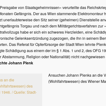
isgabe von Staatsgeheimnissen« verurteilte das Reichskriegs
Monaten Gefängnis. Der aus Wien stammende Elektromonteur h
zt unerlaubterweise den Sitz seiner (geheimen) Dienststelle anv
htgefängnis Torgau und nach dem Militärgerichtsverfahren zur
Strafvollzugs habe er sich ein schweres Herzleiden, eine Schä
ronische Gelenksentzündung zugezogen, die ihn in seinem Beru
hrten. Das Referat für Opferfürsorge der Stadt Wien lehnte Plen
gte Schädigung aus einem der im § 1 Abs. 1 und 2, des OFG 1
r Abstammung, Religion oder Nationalität) nicht nachgewiesen 
ichte Johann Plenk
Ansuchen Johann Plenks an die V
(Wohlfahrtswesen) des Wiener Magi