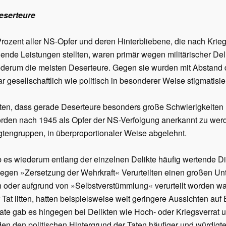
eserteure
Prozent aller NS-Opfer und deren Hinterbliebene, die nach Krie
de Leistungen stellten, waren primär wegen militärischer Deli
ederum die meisten Deserteure. Gegen sie wurden mit Abstand d
 gesellschaftlich wie politisch in besonderer Weise stigmatisier
lten, dass gerade Deserteure besonders große Schwierigkeiten 
örden nach 1945 als Opfer der NS-Verfolgung anerkannt zu werd
gtengruppen, in überproportionaler Weise abgelehnt.
 es wiederum entlang der einzelnen Delikte häufig wertende D
wegen »Zersetzung der Wehrkraft« Verurteilten einen großen U
der aufgrund von »Selbstverstümmlung« verurteilt worden war. 
 Tat litten, hatten beispielsweise weit geringere Aussichten au
te gab es hingegen bei Delikten wie Hoch- oder Kriegsverrat
den den politischen Hintergrund der Taten häufiger und würdigt