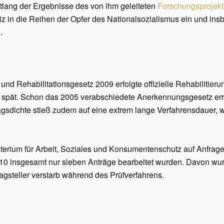
ntlang der Ergebnisse des von ihm geleiteten
Forschungsprojekt
tiz in die Reihen der Opfer des Nationalsozialismus ein und in
.
d Rehabilitationsgesetz 2009 erfolgte offizielle Rehabilitieru
zu spät. Schon das 2005 verabschiedete Anerkennungsgesetz er
gsdichte stieß zudem auf eine extrem lange Verfahrensdauer, w
sterium für Arbeit, Soziales und Konsumentenschutz auf Anfrag
0 insgesamt nur sieben Anträge bearbeitet wurden. Davon wurd
agsteller verstarb während des Prüfverfahrens.