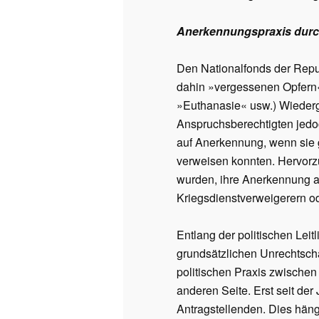
Anerkennungspraxis durc
Den Nationalfonds der Repub
dahin »vergessenen Opfern«
»Euthanasie« usw.) Wiederg
Anspruchsberechtigten jedoc
auf Anerkennung, wenn sie g
verweisen konnten. Hervorzuh
wurden, ihre Anerkennung al
Kriegsdienstverweigerern od
Entlang der politischen Lei
grundsätzlichen Unrechtscha
politischen Praxis zwischen
anderen Seite. Erst seit de
Antragstellenden. Dies häng