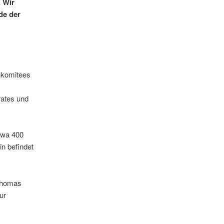
 Wir
de der
nkomitees
rates und
twa 400
n befindet
 Thomas
ur