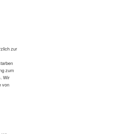
zlich zur
starben
ung zum
. Wir
e von