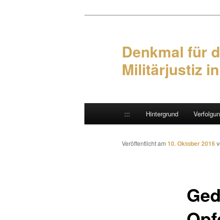
Denkmal für d
Militärjustiz i
Hauptmenü
:::
Hintergrund
Verfolgu
Zum Inhalt wechseln
Zum sekundären Inhalt wec
Veröffentlicht am
10. Oktober 2016
Ged
Opfe