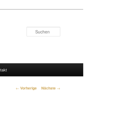
Suchen
takt
Artikelnavigation
←
Vorherige
Nächste
→