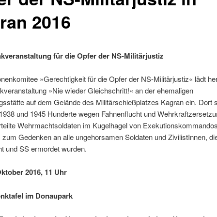
ran 2016
kveranstaltung für die Opfer der NS-Militärjustiz
enkomitee »Gerechtigkeit für die Opfer der NS-Militärjustiz« lädt her
veranstaltung »Nie wieder Gleichschritt!« an der ehemaligen
gsstätte auf dem Gelände des Militärschießplatzes Kagran ein. Dort 
1938 und 1945 Hunderte wegen Fahnenflucht und Wehrkraftzersetz
rteilte Wehrmachtsoldaten im Kugelhagel von Exekutionskommandos
s zum Gedenken an alle ungehorsamen Soldaten und ZivilistInnen, di
 und SS ermordet wurden.
 Oktober 2016, 11 Uhr
nktafel im Donaupark