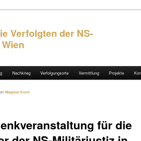
ie Verfolgten der NS-
n Wien
ng
Nachkrieg
Verfolgungsorte
Vermittlung
Projekte
Kon
hseln
von
Magnus Koch
enkveranstaltung für die
r der NS-Militärjustiz in