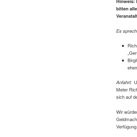
Hinweis: 
bitten al
Veransta
Es sprech
Rich
„Ger
Birg
ehem
Anfahrt:
U
Meter Ric
sich auf d
Wir würde
Geldmache
Verfügung