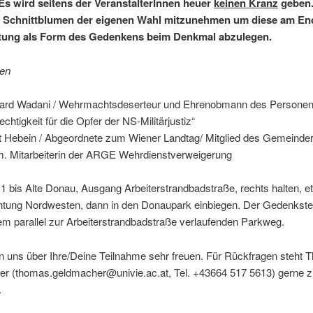
Es wird seitens der VeranstalterInnen heuer
keinen Kranz
geben.
le Schnittblumen der eigenen Wahl mitzunehmen um diese am En
ltung als Form des Gedenkens beim Denkmal abzulegen.
en
ard Wadani / Wehrmachtsdeserteur und Ehrenobmann des Persone
echtigkeit für die Opfer der NS-Militärjustiz“
it Hebein / Abgeordnete zum Wiener Landtag/ Mitglied des Gemeinde
. Mitarbeiterin der ARGE Wehrdienstverweigerung
1 bis Alte Donau, Ausgang Arbeiterstrandbadstraße, rechts halten, e
htung Nordwesten, dann in den Donaupark einbiegen. Der Gedenkstei
em parallel zur Arbeiterstrandbadstraße verlaufenden Parkweg.
n uns über Ihre/Deine Teilnahme sehr freuen. Für Rückfragen steht
r (thomas.geldmacher@univie.ac.at, Tel. +43664 517 5613) gerne z
.