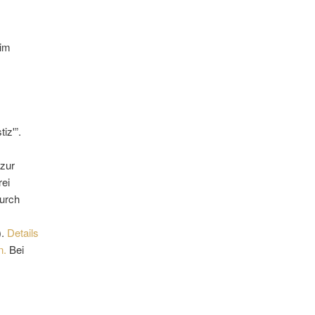
im
iz'”.
 zur
rei
urch
).
Details
n.
Bei