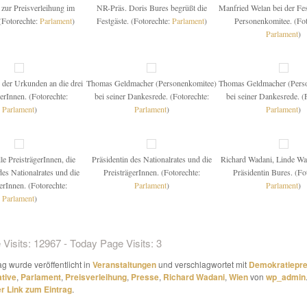
zur Preisverleihung im
NR-Präs. Doris Bures begrüßt die
Manfried Welan bei der Fes
(Fotorechte:
Parlament
)
Festgäste. (Fotorechte:
Parlament
)
Personenkomitee. (Fot
Parlament
)
 der Urkunden an die drei
Thomas Geldmacher (Personenkomitee)
Thomas Geldmacher (Pers
gerInnen. (Fotorechte:
bei seiner Dankesrede. (Fotorechte:
bei seiner Dankesrede. (
Parlament
)
Parlament
)
Parlament
)
e PreisträgerInnen, die
Präsidentin des Nationalrates und die
Richard Wadani, Linde Wa
des Nationalrates und die
PreisträgerInnen. (Fotorechte:
Präsidentin Bures. (Fo
erInnen. (Fotorechte:
Parlament
)
Parlament
)
Parlament
)
 Visits: 12967 - Today Page Visits: 3
ag wurde veröffentlicht in
Veranstaltungen
und verschlagwortet mit
Demokratiepre
ative
,
Parlament
,
Preisverleihung
,
Presse
,
Richard Wadani
,
Wien
von
wp_admin
 Link zum Eintrag
.