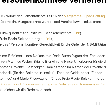
017 wurde der Demokratiepreis 2016 der
Margaretha-Lupac-Stiftung
überreicht. Ausgezeichnet wurden drei Vereine bzw. Institutionen:
Ludwig Boltzmann Institut für Menschenrechte (
Link
),
Freie Radio Salzkammergut (
Link
),
e das “Personenkomitee ‘Gerechtigkeit für die Opfer der NS-Militärjust
 der Präsidentin des Nationalrats Doris Bures folgten drei Festreden
 von Manfried Welan, Brigitte Bierlein und Klaus Unterberger für die d
hneten Projekte. Dem folgten Dankesreden im Namen der Projekte d
ladschik (für das Boltzmann-Institut), Thomas Geldmacher (für das
omitee) und Mario Friedwagner (für das Freie Radio Salzkammergut
 könnten der Presseaussendung des Parlaments entnommen werde
t reichen wir die Redetexte nach.