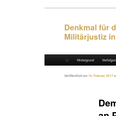
Denkmal für d
Militärjustiz i
Hauptmenü
:::
Hintergrund
Verfolgu
Zum Inhalt wechseln
Zum sekundären Inhalt wec
Veröffentlicht am
16. Februar 2017
v
Dem
an 