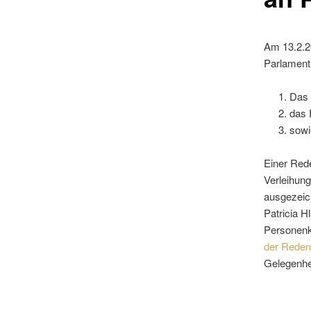
Am 13.2.2
Parlament 
Das 
das 
sowi
Einer Rede
Verleihung
ausgezeic
Patricia H
Personenk
der Reden
Gelegenhei