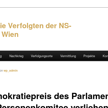
ie Verfolgten der NS-
n Wien
ng
Nachkrieg
Verfolgungsorte
Vermittlung
Projekte
Kon
hseln
on
wp_admin
okratiepreis des Parlame
Personenkomitee verliehe