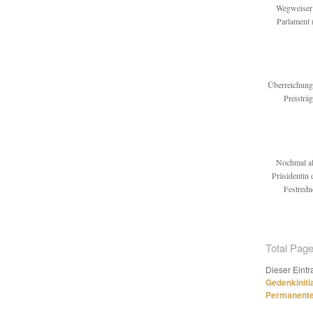
Wegweiser 
Parlament 
Überreichung
Preisträ
Nochmal all
Präsidentin 
Festredn
Total Page
Dieser Eintr
Gedenkiniti
Permanenter