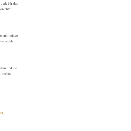
trede für das
orechte:
onenkomitee)
Fotorechte:
dani und die
torechte:
is
,
.