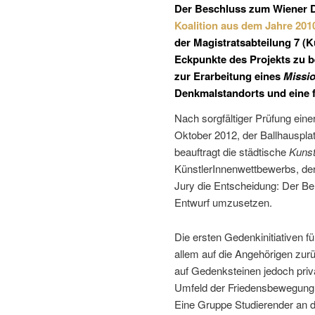
Der Beschluss zum Wiener D
Koalition aus dem Jahre 201
der Magistratsabteilung 7 (
Eckpunkte des Projekts zu b
zur Erarbeitung eines
Missi
Denkmalstandorts und eine 
Nach sorgfältiger Prüfung eine
Oktober 2012, der Ballhauspla
beauftragt die städtische
Kunst
KünstlerInnenwettbewerbs, der 
Jury die Entscheidung: Der Berl
Entwurf umzusetzen.
Die ersten Gedenkinitiativen fü
allem auf die Angehörigen zur
auf Gedenksteinen jedoch priv
Umfeld der Friedensbewegung er
Eine Gruppe Studierender an d