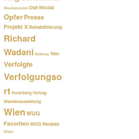
Olaf Nicolai
Oberösterreich
Opfer
Presse
Projekt X
Rehabilitierung
Richard
Wadani
Täter
Salzburg
Verfolgte
Verfolgungso
rt
Vorarlberg
Vortrag
Wanderausstellung
Wien
WUG
Favoriten
WUG Neubau
Zitate