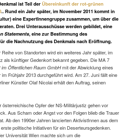
enkmal ist Teil der
Übereinkunft der rot-grünen
0
.. Rund ein Jahr später, im November 2011 kommt in
Kultur) eine ExpertInnengruppe zusammen, um über die
eraten. Drei Unterausschüsse werden gebildet, eine
on Statements
, eine zur Bestimmung des
für die Nachnutzung des Denkmals nach Eröffnung.
r Reihe von Standorten wird ein weiteres Jahr später, im
tz als künftiger Gedenkort bekannt gegeben. Die MA 7
 im Öffentlichen Raum
GmbH
mit der Abwicklung eines
im Frühjahr 2013 durchgeführt wird. Am 27. Juni fällt eine
iner Künstler Olaf Nicolai erhält den Auftrag, seinen
r österreichische Opfer der NS-Militärjustiz gehen vor
ück. Aus Scham oder Angst vor den Folgen blieb die Trauer
at. Ab den 1990er Jahren lancierten AktivistInnen aus dem
ste politische Initiativen für ein Deserteursgedenken.
er Universität Wien machte sich um die