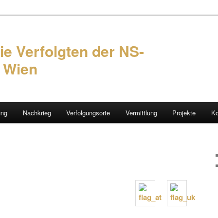
ie Verfolgten der NS-
n Wien
ung
Nachkrieg
Verfolgungsorte
Vermittlung
Projekte
Ko
hseln