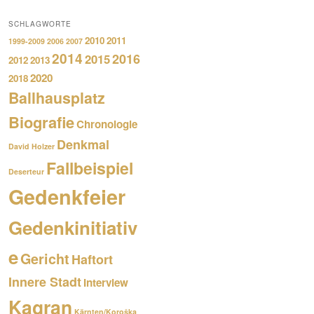
SCHLAGWORTE
2010
2011
1999-2009
2006
2007
2014
2016
2015
2012
2013
2020
2018
Ballhausplatz
Biografie
Chronologie
Denkmal
David Holzer
Fallbeispiel
Deserteur
Gedenkfeier
Gedenkinitiativ
e
Gericht
Haftort
Innere Stadt
Interview
Kagran
Kärnten/Koroška