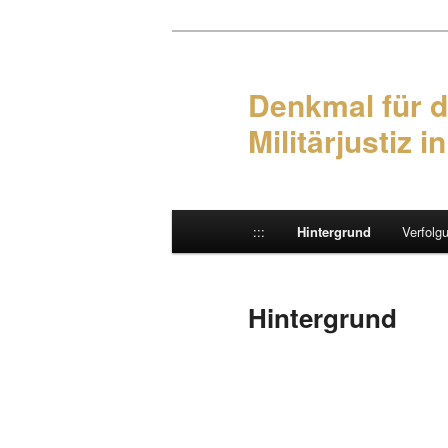
Denkmal für d
Militärjustiz i
Hauptmenü
:::
Hintergrund
Verfolg
Zum Inhalt wechseln
Zum sekundären Inhalt wec
Hintergrund
BESCHLUSS