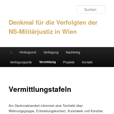
Such
Denkmal für die Verfolgten der
NS-Militärjustiz in Wien
Hauptmenü
:::
Hintergrund
Verfolgung
Nachkrieg
Zum Inhalt wechseln
Zum sekundären Inhalt wechseln
Vermittlung
Verfolgungsorte
Projekte
Kontakt
Vermittlungstafeln
Am Denkmalstandort informiert eine Texttafel über
Widmungsgruppe, Entstehungskontext, Kunstwerk und Künstler.