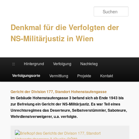
Such
Denkmal für die Verfolgten der
NS-Militärjustiz in Wien
Hauptmenü
:::
Hintergrund
Verfolgung
Nachkrieg
Zum Inhalt wechseln
Zum sekundären Inhalt wechseln
Verfolgungsorte
Vermittlung
Projekte
Kontakt
Gericht der Division 177, Standort Hohenstaufengasse
Im Gebäude Hohenstaufengasse 3 befand sich ab Ende 1943 bis
zur Befreiung ein Gericht der NS-Militärjustiz. Es war Teil eines
Unrechtsregimes das Deserteure, Selbstverstümmler, Saboteure,
Wehrdienstverweigerer, u.a. verfolgte.