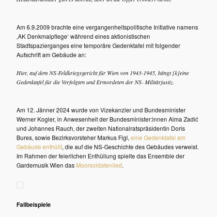
Am 6.9.2009 brachte eine vergangenheitspolitische Initiative namens
‚AK Denkmalpflege‘ während eines aktionistischen
Stadtspazierganges eine temporäre Gedenktafel mit folgender
Aufschrift am Gebäude an:
Hier, auf dem NS-Feldkriegsgericht für Wien von 1943-1945, hängt [k]eine
Gedenktafel für die Verfolgten und Ermordeten der NS- Militärjustiz.
Am 12. Jänner 2024 wurde von Vizekanzler und Bundesminister
Werner Kogler, in Anwesenheit der Bundesminister:innen Alma Zadić
und Johannes Rauch, der zweiten Nationalratspräsidentin Doris
Bures, sowie Bezirksvorsteher Markus Figl,
eine Gedenktafel am
Gebäude enthüllt
, die auf die NS-Geschichte des Gebäudes verweist.
Im Rahmen der feierlichen Enthüllung spielte das Ensemble der
Gardemusik Wien das
Moorsoldatenlied
.
Fallbeispiele