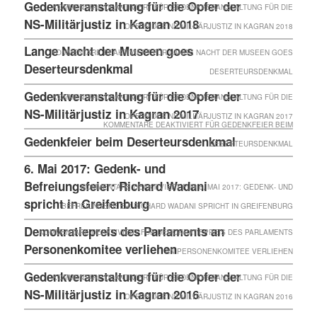
Gedenkveranstaltung für die Opfer der
KOMMENTARE DEAKTIVIERT
FÜR GEDENKVERANSTALTUNG FÜR DIE
NS-Militärjustiz in Kagran 2018
OPFER DER NS-MILITÄRJUSTIZ IN KAGRAN 2018
Lange Nacht der Museen goes
KOMMENTARE DEAKTIVIERT
FÜR LANGE NACHT DER MUSEEN GOES
Deserteursdenkmal
DESERTEURSDENKMAL
Gedenkveranstaltung für die Opfer der
KOMMENTARE DEAKTIVIERT
FÜR GEDENKVERANSTALTUNG FÜR DIE
NS-Militärjustiz in Kagran 2017
OPFER DER NS-MILITÄRJUSTIZ IN KAGRAN 2017
KOMMENTARE DEAKTIVIERT
FÜR GEDENKFEIER BEIM
Gedenkfeier beim Deserteursdenkmal
DESERTEURSDENKMAL
6. Mai 2017: Gedenk- und
Befreiungsfeier: Richard Wadani
KOMMENTARE DEAKTIVIERT
FÜR 6. MAI 2017: GEDENK- UND
spricht in Greifenburg
BEFREIUNGSFEIER: RICHARD WADANI SPRICHT IN GREIFENBURG
Demokratiepreis des Parlaments an
KOMMENTARE DEAKTIVIERT
FÜR DEMOKRATIEPREIS DES PARLAMENTS
Personenkomitee verliehen
AN PERSONENKOMITEE VERLIEHEN
Gedenkveranstaltung für die Opfer der
KOMMENTARE DEAKTIVIERT
FÜR GEDENKVERANSTALTUNG FÜR DIE
NS-Militärjustiz in Kagran 2016
OPFER DER NS-MILITÄRJUSTIZ IN KAGRAN 2016