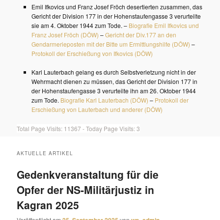
Emil Ifkovics und Franz Josef Fröch desertierten zusammen, das
Gericht der Division 177 in der Hohenstaufengasse 3 verurteilte
sie am 4. Oktober 1944 zum Tode. –
Biografie Emil Ifkovics und
Franz Josef Fröch (DÖW)
–
Gericht der Div.177 an den
Gendarmerieposten mit der Bitte um Ermittlungshilfe (DÖW)
–
Protokoll der Erschießung von Ifkovics (DÖW)
Karl Lauterbach gelang es durch Selbstverletzung nicht in der
Wehrmacht dienen zu müssen, das Gericht der Division 177 in
der Hohenstaufengasse 3 verurteilte ihn am 26. Oktober 1944
zum Tode.
Biografie Karl Lauterbach (DÖW)
–
Protokoll der
Erschießung von Lauterbach und anderer (DÖW)
Total Page Visits: 11367 - Today Page Visits: 3
AKTUELLE ARTIKEL
Gedenkveranstaltung für die
Opfer der NS-Militärjustiz in
Kagran 2025
Veröffentlicht am
von