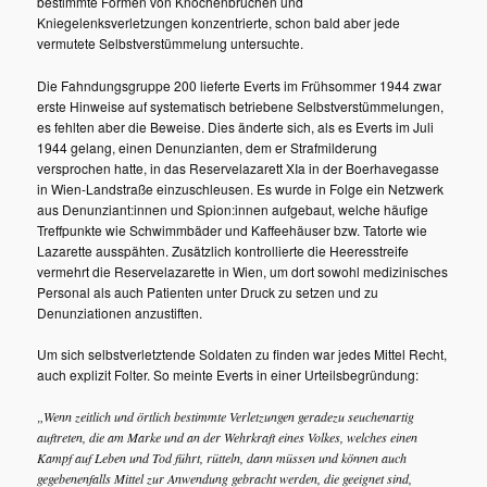
bestimmte Formen von Knochenbrüchen und
Kniegelenksverletzungen konzentrierte, schon bald aber jede
vermutete Selbstverstümmelung untersuchte.
Die Fahndungsgruppe 200 lieferte Everts im Frühsommer 1944 zwar
erste Hinweise auf systematisch betriebene Selbstverstümmelungen,
es fehlten aber die Beweise. Dies änderte sich, als es Everts im Juli
1944 gelang, einen Denunzianten, dem er Strafmilderung
versprochen hatte, in das Reservelazarett XIa in der Boerhavegasse
in Wien-Landstraße einzuschleusen. Es wurde in Folge ein Netzwerk
aus Denunziant:innen und Spion:innen aufgebaut, welche häufige
Treffpunkte wie Schwimmbäder und Kaffeehäuser bzw. Tatorte wie
Lazarette ausspähten. Zusätzlich kontrollierte die Heeresstreife
vermehrt die Reservelazarette in Wien, um dort sowohl medizinisches
Personal als auch Patienten unter Druck zu setzen und zu
Denunziationen anzustiften.
Um sich selbstverletztende Soldaten zu finden war jedes Mittel Recht,
auch explizit Folter. So meinte Everts in einer Urteilsbegründung:
„Wenn zeitlich und örtlich bestimmte Verletzungen geradezu seuchenartig
auftreten, die am Marke und an der Wehrkraft eines Volkes, welches einen
Kampf auf Leben und Tod führt, rütteln, dann müssen und können auch
gegebenenfalls Mittel zur Anwendung gebracht werden, die geeignet sind,