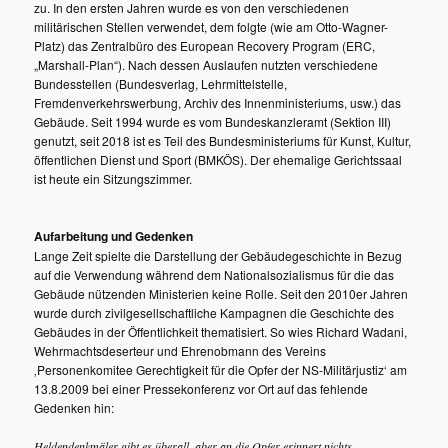
zu. In den ersten Jahren wurde es von den verschiedenen
militärischen Stellen verwendet, dem folgte (wie am Otto-Wagner-
Platz) das Zentralbüro des European Recovery Program (ERC,
„Marshall-Plan“). Nach dessen Auslaufen nutzten verschiedene
Bundesstellen (Bundesverlag, Lehrmittelstelle,
Fremdenverkehrswerbung, Archiv des Innenministeriums, usw.) das
Gebäude. Seit 1994 wurde es vom Bundeskanzleramt (Sektion III)
genutzt, seit 2018 ist es Teil des Bundesministeriums für Kunst, Kultur,
öffentlichen Dienst und Sport (BMKÖS). Der ehemalige Gerichtssaal
ist heute ein Sitzungszimmer.
Aufarbeitung und Gedenken
Lange Zeit spielte die Darstellung der Gebäudegeschichte in Bezug
auf die Verwendung während dem Nationalsozialismus für die das
Gebäude nützenden Ministerien keine Rolle. Seit den 2010er Jahren
wurde durch zivilgesellschaftliche Kampagnen die Geschichte des
Gebäudes in der Öffentlichkeit thematisiert. So wies Richard Wadani,
Wehrmachtsdeserteur und Ehrenobmann des Vereins
‚Personenkomitee Gerechtigkeit für die Opfer der NS-Militärjustiz‘ am
13.8.2009 bei einer Pressekonferenz vor Ort auf das fehlende
Gedenken hin:
Heldendenkmäler gibt es überall, aber an die Opfer erinnert nichts.