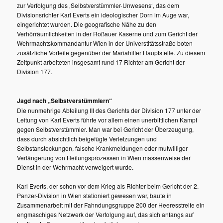
zur Verfolgung des ‚Selbstverstümmler-Unwesens‘, das dem
Divisionsrichter Karl Everts ein ideologischer Dorn im Auge war,
eingerichtet wurden. Die geografische Nähe zu den
Verhörräumlichkeiten in der Roßauer Kaserne und zum Gericht der
Wehrmachtskommandantur Wien in der Universtitätsstraße boten
zusätzliche Vorteile gegenüber der Mariahilfer Hauptstelle. Zu diesem
Zeitpunkt arbeiteten insgesamt rund 17 Richter am Gericht der
Division 177.
Jagd nach „Selbstverstümmlern“
Die nunmehrige Abteilung III des Gerichts der Division 177 unter der
Leitung von Karl Everts führte vor allem einen unerbittlichen Kampf
gegen Selbstverstümmler. Man war bei Gericht der Überzeugung,
dass durch absichtlich beigefügte Verletzungen und
Selbstansteckungen, falsche Krankmeldungen oder mutwilliger
Verlängerung von Heilungsprozessen in Wien massenweise der
Dienst in der Wehrmacht verweigert wurde.
Karl Everts, der schon vor dem Krieg als Richter beim Gericht der 2.
Panzer-Division in Wien stationiert gewesen war, baute in
Zusammenarbeit mit der Fahndungsgruppe 200 der Heeresstreife ein
engmaschiges Netzwerk der Verfolgung auf, das sich anfangs auf