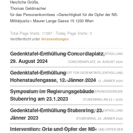
Herzliche Grüße,
Thomas Geldmacher
für das Personenkomitees »Gerechtigkeit für die Opfer der NS-
Militärjustiz« Maurer Lange Gasse 15 1230 Wien
Total Page Visits: 11367 - Today Page Visits: 3
Veröffentlicht unter
Veranstaltungen
Gedenktafel-Enthüllung Concordiaplatz,
KOMMENTARE DEAKTIVIERT
FÜR GEDENKTAFEL-ENTHÜLLUNG
29. August 2024
CONCORDIAPLATZ, 29. AUGUST 2024
Gedenktafel-Enthüllung
KOMMENTARE DEAKTIVIERT
FÜR GEDENKTAFEL-ENTHÜLLUNG
Hohenstaufengasse, 12. Jänner 2024
HOHENSTAUFENGASSE, 12. JÄNNER 2024
Symposium im Regierungsgebäude
KOMMENTARE DEAKTIVIERT
FÜR SYMPOSIUM IM REGIERUNGSGEBÄUDE
Stubenring am 23.1.2023
STUBENRING AM 23.1.2023
Gedenktafel-Enthüllung Stubenring, 23.
KOMMENTARE DEAKTIVIERT
FÜR GEDENKTAFEL-ENTHÜLLUNG
Jänner 2023
STUBENRING, 23. JÄNNER 2023
Intervention: Orte und Opfer der NS-
KOMMENTARE DEAKTIVIERT
FÜR INTERVENTION: ORTE UND OPFER DER