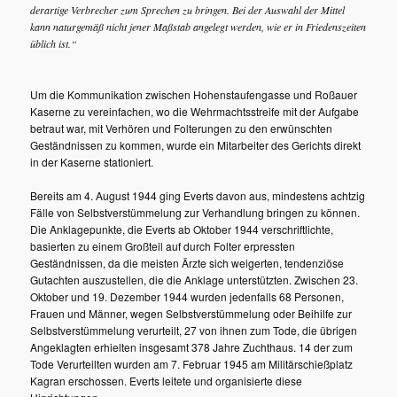
derartige Verbrecher zum Sprechen zu bringen. Bei der Auswahl der Mittel
kann naturgemäß nicht jener Maßstab angelegt werden, wie er in Friedenszeiten
üblich ist.“
Um die Kommunikation zwischen Hohenstaufengasse und Roßauer
Kaserne zu vereinfachen, wo die Wehrmachtsstreife mit der Aufgabe
betraut war, mit Verhören und Folterungen zu den erwünschten
Geständnissen zu kommen, wurde ein Mitarbeiter des Gerichts direkt
in der Kaserne stationiert.
Bereits am 4. August 1944 ging Everts davon aus, mindestens achtzig
Fälle von Selbstverstümmelung zur Verhandlung bringen zu können.
Die Anklagepunkte, die Everts ab Oktober 1944 verschriftlichte,
basierten zu einem Großteil auf durch Folter erpressten
Geständnissen, da die meisten Ärzte sich weigerten, tendenziöse
Gutachten auszustellen, die die Anklage unterstützten. Zwischen 23.
Oktober und 19. Dezember 1944 wurden jedenfalls 68 Personen,
Frauen und Männer, wegen Selbstverstümmelung oder Beihilfe zur
Selbstverstümmelung verurteilt, 27 von ihnen zum Tode, die übrigen
Angeklagten erhielten insgesamt 378 Jahre Zuchthaus. 14 der zum
Tode Verurteilten wurden am 7. Februar 1945 am Militärschießplatz
Kagran erschossen. Everts leitete und organisierte diese