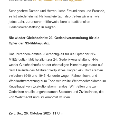
25. September 2025
wp_admin
Sehr geehrte Damen und Herren, liebe Freundinnen und Freunde,
es ist wieder einmal Nationalfeiertag, also treffen wir uns, wie
jedes Jahr, zu unserer mittlerweile bereits traditionellen
Gedenkveranstaltung in Kagran.
Nie wieder Gleichschritt! 24. Gedenkveranstaltung für die
Opfer der NS-Militärjustiz.
Das Personenkomitee »Gerechtigkeit für die Opfer der NS-
Militärjustiz« lädt herzlich zur 24. Gedenkveranstaltung »Nie
wieder Gleichschritt!« an der ehemaligen Hinrichtungsstätte auf
dem Gelände des Militärschießplatzes Kagran ein. Dort starben
zwischen 1940 und 1945 Hunderte wegen Fahnenflucht und
Wehrkraftzersetzung zum Tode verurteilte Wehrmachtsoldaten im
Kugelhagel von Exekutionskommandos. Wir treffen uns zum
Gedenken an alle ungehorsamen Soldaten und ZivilistInnen, die
von Wehrmacht und SS ermordet wurden.
Zeit: So., 26. Oktober 2025, 11 Uhr