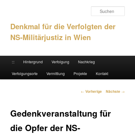
Such
Denkmal für die Verfolgten der
NS-Militärjustiz in Wien
Hauptmenü
:::
Hintergrund
Verfolgung
Nachkrieg
Zum Inhalt wechseln
Zum sekundären Inhalt wechseln
Verfolgungsorte
Vermittlung
Projekte
Kontakt
Artikelnavigation
←
Vorherige
Nächste
→
Gedenkveranstaltung für
die Opfer der NS-