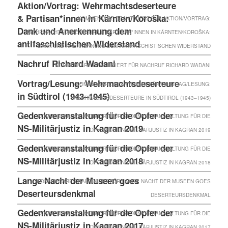
Aktion/Vortrag: Wehrmachtsdeserteure
& Partisan*innen in Kärnten/Koroška:
KOMMENTARE DEAKTIVIERT
FÜR AKTION/VORTRAG:
Dank und Anerkennung dem
WEHRMACHTSDESERTEURE & PARTISAN*INNEN IN KÄRNTEN/KOROŠKA:
antifaschistischen Widerstand
DANK UND ANERKENNUNG DEM ANTIFASCHISTISCHEN WIDERSTAND
Nachruf Richard Wadani
KOMMENTARE DEAKTIVIERT
FÜR NACHRUF RICHARD WADANI
Vortrag/Lesung: Wehrmachtsdeserteure
KOMMENTARE DEAKTIVIERT
FÜR VORTRAG/LESUNG:
in Südtirol (1943–1945)
WEHRMACHTSDESERTEURE IN SÜDTIROL (1943–1945)
Gedenkveranstaltung für die Opfer der
KOMMENTARE DEAKTIVIERT
FÜR GEDENKVERANSTALTUNG FÜR DIE
NS-Militärjustiz in Kagran 2019
OPFER DER NS-MILITÄRJUSTIZ IN KAGRAN 2019
Gedenkveranstaltung für die Opfer der
KOMMENTARE DEAKTIVIERT
FÜR GEDENKVERANSTALTUNG FÜR DIE
NS-Militärjustiz in Kagran 2018
OPFER DER NS-MILITÄRJUSTIZ IN KAGRAN 2018
Lange Nacht der Museen goes
KOMMENTARE DEAKTIVIERT
FÜR LANGE NACHT DER MUSEEN GOES
Deserteursdenkmal
DESERTEURSDENKMAL
Gedenkveranstaltung für die Opfer der
KOMMENTARE DEAKTIVIERT
FÜR GEDENKVERANSTALTUNG FÜR DIE
NS-Militärjustiz in Kagran 2017
OPFER DER NS-MILITÄRJUSTIZ IN KAGRAN 2017