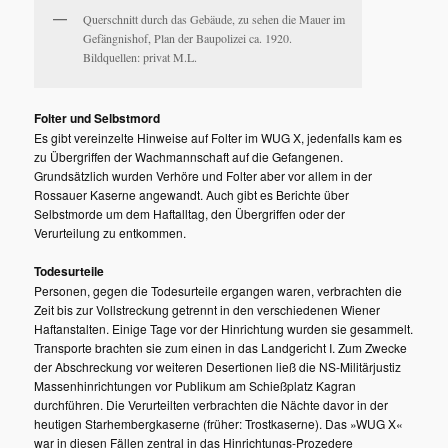
Querschnitt durch das Gebäude, zu sehen die Mauer im
Gefängnishof, Plan der Baupolizei ca. 1920.
Bildquellen: privat M.L.
Folter und Selbstmord
Es gibt vereinzelte Hinweise auf Folter im WUG X, jedenfalls kam es
zu Übergriffen der Wachmannschaft auf die Gefangenen.
Grundsätzlich wurden Verhöre und Folter aber vor allem in der
Rossauer Kaserne angewandt. Auch gibt es Berichte über
Selbstmorde um dem Haftalltag, den Übergriffen oder der
Verurteilung zu entkommen.
Todesurteile
Personen, gegen die Todesurteile ergangen waren, verbrachten die
Zeit bis zur Vollstreckung getrennt in den verschiedenen Wiener
Haftanstalten. Einige Tage vor der Hinrichtung wurden sie gesammelt.
Transporte brachten sie zum einen in das Landgericht I. Zum Zwecke
der Abschreckung vor weiteren Desertionen ließ die NS-Militärjustiz
Massenhinrichtungen vor Publikum am Schießplatz Kagran
durchführen. Die Verurteilten verbrachten die Nächte davor in der
heutigen Starhembergkaserne (früher: Trostkaserne). Das »WUG X«
war in diesen Fällen zentral in das Hinrichtungs-Prozedere