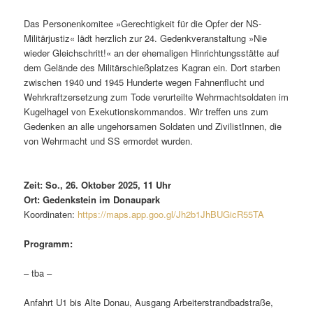
Das Personenkomitee »Gerechtigkeit für die Opfer der NS-
Militärjustiz« lädt herzlich zur 24. Gedenkveranstaltung »Nie
wieder Gleichschritt!« an der ehemaligen Hinrichtungsstätte auf
dem Gelände des Militärschießplatzes Kagran ein. Dort starben
zwischen 1940 und 1945 Hunderte wegen Fahnenflucht und
Wehrkraftzersetzung zum Tode verurteilte Wehrmachtsoldaten im
Kugelhagel von Exekutionskommandos. Wir treffen uns zum
Gedenken an alle ungehorsamen Soldaten und ZivilistInnen, die
von Wehrmacht und SS ermordet wurden.
Zeit: So., 26. Oktober 2025, 11 Uhr
Ort: Gedenkstein im Donaupark
Koordinaten:
https://maps.app.goo.gl/Jh2b1JhBUGicR55TA
Programm:
– tba –
Anfahrt U1 bis Alte Donau, Ausgang Arbeiterstrandbadstraße,