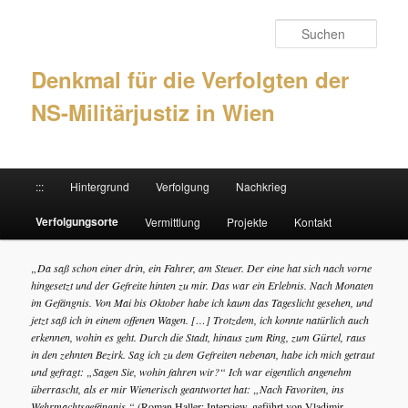
Such
Denkmal für die Verfolgten der
NS-Militärjustiz in Wien
Hauptmenü
:::
Hintergrund
Verfolgung
Nachkrieg
Zum Inhalt wechseln
Zum sekundären Inhalt wechseln
Verfolgungsorte
Vermittlung
Projekte
Kontakt
„Da saß schon einer drin, ein Fahrer, am Steuer. Der eine hat sich nach vorne
hingesetzt und der Gefreite hinten zu mir. Das war ein Erlebnis. Nach Monaten
im Gefängnis. Von Mai bis Oktober habe ich kaum das Tageslicht gesehen, und
jetzt saß ich in einem offenen Wagen. […] Trotzdem, ich konnte natürlich auch
erkennen, wohin es geht. Durch die Stadt, hinaus zum Ring, zum Gürtel, raus
in den zehnten Bezirk. Sag ich zu dem Gefreiten nebenan, habe ich mich getraut
und gefragt: „Sagen Sie, wohin fahren wir?“ Ich war eigentlich angenehm
überrascht, als er mir Wienerisch geantwortet hat: „Nach Favoriten, ins
Wehrmachtsgefängnis.“
(Roman Haller: Interview, geführt von Vladimir