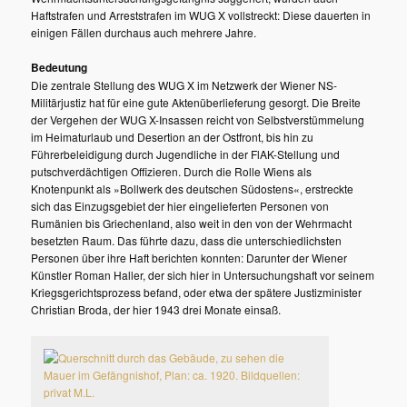
Haftstrafen und Arreststrafen im WUG X vollstreckt: Diese dauerten in
einigen Fällen durchaus auch mehrere Jahre.
Bedeutung
Die zentrale Stellung des WUG X im Netzwerk der Wiener NS-
Militärjustiz hat für eine gute Aktenüberlieferung gesorgt. Die Breite
der Vergehen der WUG X-Insassen reicht von Selbstverstümmelung
im Heimaturlaub und Desertion an der Ostfront, bis hin zu
Führerbeleidigung durch Jugendliche in der FlAK-Stellung und
putschverdächtigen Offizieren. Durch die Rolle Wiens als
Knotenpunkt als »Bollwerk des deutschen Südostens«, erstreckte
sich das Einzugsgebiet der hier eingelieferten Personen von
Rumänien bis Griechenland, also weit in den von der Wehrmacht
besetzten Raum. Das führte dazu, dass die unterschiedlichsten
Personen über ihre Haft berichten konnten: Darunter der Wiener
Künstler Roman Haller, der sich hier in Untersuchungshaft vor seinem
Kriegsgerichtsprozess befand, oder etwa der spätere Justizminister
Christian Broda, der hier 1943 drei Monate einsaß.