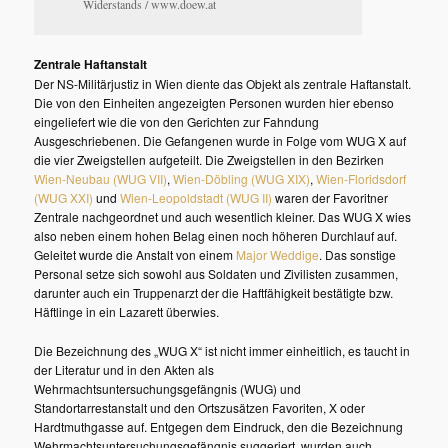
Widerstands / www.doew.at
Zentrale Haftanstalt
Der NS-Militärjustiz in Wien diente das Objekt als zentrale Haftanstalt.
Die von den Einheiten angezeigten Personen wurden hier ebenso
eingeliefert wie die von den Gerichten zur Fahndung
Ausgeschriebenen. Die Gefangenen wurde in Folge vom WUG X auf
die vier Zweigstellen aufgeteilt. Die Zweigstellen in den Bezirken
Wien-Neubau (WUG VII)
,
Wien-Döbling (WUG XIX)
,
Wien-Floridsdorf
(WUG XXI)
und
Wien-Leopoldstadt (WUG II)
waren der Favoritner
Zentrale nachgeordnet und auch wesentlich kleiner. Das WUG X wies
also neben einem hohen Belag einen noch höheren Durchlauf auf.
Geleitet wurde die Anstalt von einem
Major Weddige
. Das sonstige
Personal setze sich sowohl aus Soldaten und Zivilisten zusammen,
darunter auch ein Truppenarzt der die Haftfähigkeit bestätigte bzw.
Häftlinge in ein Lazarett überwies.
Die Bezeichnung des „WUG X“ ist nicht immer einheitlich, es taucht in
der Literatur und in den Akten als
Wehrmachtsuntersuchungsgefängnis (WUG) und
Standortarrestanstalt und den Ortszusätzen Favoriten, X oder
Hardtmuthgasse auf. Entgegen dem Eindruck, den die Bezeichnung
Wehrmachtsuntersuchungsgefängnis suggeriert, wurden auch