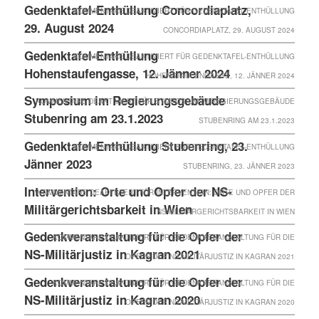
Gedenktafel-Enthüllung Concordiaplatz,
KOMMENTARE DEAKTIVIERT
FÜR GEDENKTAFEL-ENTHÜLLUNG
29. August 2024
CONCORDIAPLATZ, 29. AUGUST 2024
Gedenktafel-Enthüllung
KOMMENTARE DEAKTIVIERT
FÜR GEDENKTAFEL-ENTHÜLLUNG
Hohenstaufengasse, 12. Jänner 2024
HOHENSTAUFENGASSE, 12. JÄNNER 2024
Symposium im Regierungsgebäude
KOMMENTARE DEAKTIVIERT
FÜR SYMPOSIUM IM REGIERUNGSGEBÄUDE
Stubenring am 23.1.2023
STUBENRING AM 23.1.2023
Gedenktafel-Enthüllung Stubenring, 23.
KOMMENTARE DEAKTIVIERT
FÜR GEDENKTAFEL-ENTHÜLLUNG
Jänner 2023
STUBENRING, 23. JÄNNER 2023
Intervention: Orte und Opfer der NS-
KOMMENTARE DEAKTIVIERT
FÜR INTERVENTION: ORTE UND OPFER DER
Militärgerichtsbarkeit in Wien
NS-MILITÄRGERICHTSBARKEIT IN WIEN
Gedenkveranstaltung für die Opfer der
KOMMENTARE DEAKTIVIERT
FÜR GEDENKVERANSTALTUNG FÜR DIE
NS-Militärjustiz in Kagran 2021
OPFER DER NS-MILITÄRJUSTIZ IN KAGRAN 2021
Gedenkveranstaltung für die Opfer der
KOMMENTARE DEAKTIVIERT
FÜR GEDENKVERANSTALTUNG FÜR DIE
NS-Militärjustiz in Kagran 2020
OPFER DER NS-MILITÄRJUSTIZ IN KAGRAN 2020