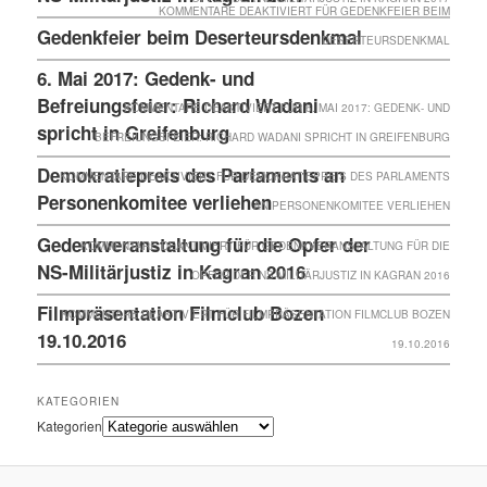
KOMMENTARE DEAKTIVIERT
FÜR GEDENKFEIER BEIM
Gedenkfeier beim Deserteursdenkmal
DESERTEURSDENKMAL
6. Mai 2017: Gedenk- und
Befreiungsfeier: Richard Wadani
KOMMENTARE DEAKTIVIERT
FÜR 6. MAI 2017: GEDENK- UND
spricht in Greifenburg
BEFREIUNGSFEIER: RICHARD WADANI SPRICHT IN GREIFENBURG
Demokratiepreis des Parlaments an
KOMMENTARE DEAKTIVIERT
FÜR DEMOKRATIEPREIS DES PARLAMENTS
Personenkomitee verliehen
AN PERSONENKOMITEE VERLIEHEN
Gedenkveranstaltung für die Opfer der
KOMMENTARE DEAKTIVIERT
FÜR GEDENKVERANSTALTUNG FÜR DIE
NS-Militärjustiz in Kagran 2016
OPFER DER NS-MILITÄRJUSTIZ IN KAGRAN 2016
Filmpräsentation Filmclub Bozen
KOMMENTARE DEAKTIVIERT
FÜR FILMPRÄSENTATION FILMCLUB BOZEN
19.10.2016
19.10.2016
KATEGORIEN
Kategorien