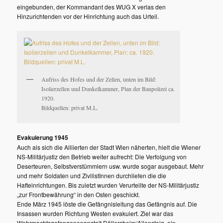
eingebunden, der Kommandant des WUG X verlas den
Hinzurichtenden vor der Hinrichtung auch das Urteil.
Aufriss des Hofes und der Zellen, unten im Bild:
Isolierzellen und Dunkelkammer, Plan der Baupolizei ca.
1920.
Bildquellen: privat M.L.
Evakuierung 1945
Auch als sich die Alliierten der Stadt Wien näherten, hielt die Wiener
NS-Militärjustiz den Betrieb weiter aufrecht: Die Verfolgung von
Deserteuren, Selbstverstümmlern usw. wurde sogar ausgebaut. Mehr
und mehr Soldaten und ZivilistInnen durchliefen die die
Hafteinrichtungen. Bis zuletzt wurden Verurteilte der NS-Militärjustiz
„zur Frontbewährung“ in den Osten geschickt.
Ende März 1945 löste die Gefängnisleitung das Gefängnis auf. Die
Insassen wurden Richtung Westen evakuiert. Ziel war das
Wehrmachtsgefangenenanstalt Döllersheim/Allensteig, ein