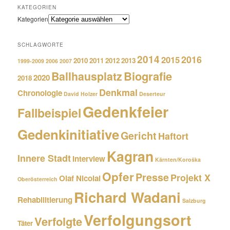
KATEGORIEN
Kategorien
SCHLAGWORTE
2014
2016
2015
2010
2011
2012
2013
1999-2009
2006
2007
Biografie
Ballhausplatz
2020
2018
Denkmal
Chronologie
David Holzer
Deserteur
Gedenkfeier
Fallbeispiel
Gedenkinitiative
Gericht
Haftort
Kagran
Innere Stadt
Interview
Kärnten/Koroška
Opfer
Presse
Projekt X
Olaf Nicolai
Oberösterreich
Richard Wadani
Rehabilitierung
Salzburg
Verfolgungsort
Verfolgte
Täter