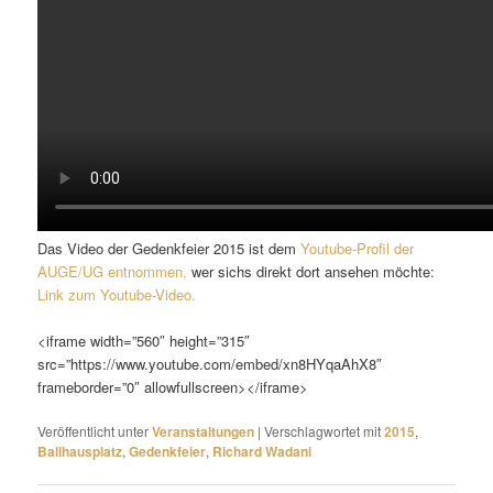
Das Video der Gedenkfeier 2015 ist dem
Youtube-Profil der
AUGE/UG entnommen,
wer sichs direkt dort ansehen möchte:
Link zum Youtube-Video.
<iframe width=”560″ height=”315″
src=”https://www.youtube.com/embed/xn8HYqaAhX8″
frameborder=”0″ allowfullscreen></iframe>
Veröffentlicht unter
Veranstaltungen
|
Verschlagwortet mit
2015
,
Ballhausplatz
,
Gedenkfeier
,
Richard Wadani