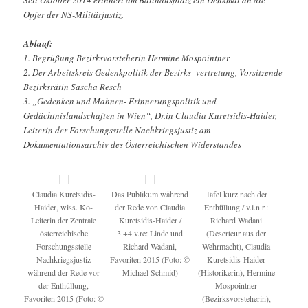
Opfer der NS-Militärjustiz.
Ablauf:
1. Begrüßung Bezirksvorsteherin Hermine Mospointner
2. Der Arbeitskreis Gedenkpolitik der Bezirks- vertretung, Vorsitzende
Bezirksrätin Sascha Resch
3. „Gedenken und Mahnen- Erinnerungspolitik und
Gedächtnislandschaften in Wien“, Dr.in Claudia Kuretsidis-Haider,
Leiterin der Forschungsstelle Nachkriegsjustiz am
Dokumentationsarchiv des Österreichischen Widerstandes
Claudia Kuretsidis-
Das Publikum während
Tafel kurz nach der
Haider, wiss. Ko-
der Rede von Claudia
Enthüllung / v.l.n.r.:
Leiterin der Zentrale
Kuretsidis-Haider /
Richard Wadani
österreichische
3.+4.v.re: Linde und
(Deserteur aus der
Forschungsstelle
Richard Wadani,
Wehrmacht), Claudia
Nachkriegsjustiz
Favoriten 2015 (Foto: ©
Kuretsidis-Haider
während der Rede vor
Michael Schmid)
(Historikerin), Hermine
der Enthüllung,
Mospointner
Favoriten 2015 (Foto: ©
(Bezirksvorsteherin),