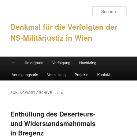
Such
Denkmal für die Verfolgten der
NS-Militärjustiz in Wien
Hauptmenü
:::
Hintergrund
Verfolgung
Nachkrieg
Zum Inhalt wechseln
Zum sekundären Inhalt wechseln
Verfolgungsorte
Vermittlung
Projekte
Kontakt
SCHLAGWORT-ARCHIVE:
2015
Enthüllung des Deserteurs-
und Widerstandsmahnmals
in Bregenz