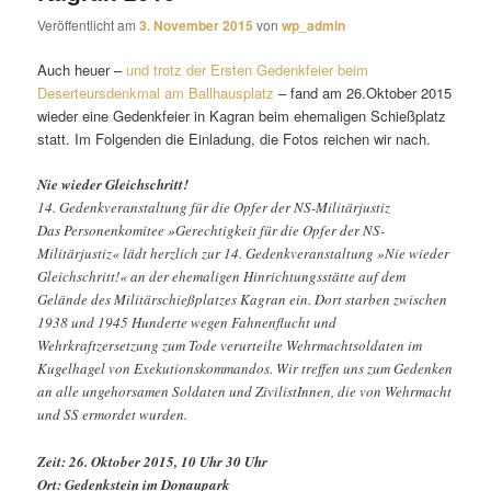
Veröffentlicht am
3. November 2015
von
wp_admin
Auch heuer –
und trotz der Ersten Gedenkfeier beim
Deserteursdenkmal am Ballhausplatz
– fand am 26.Oktober 2015
wieder eine Gedenkfeier in Kagran beim ehemaligen Schießplatz
statt. Im Folgenden die Einladung, die Fotos reichen wir nach.
Nie wieder Gleichschritt!
14. Gedenkveranstaltung für die Opfer der NS-Militärjustiz
Das Personenkomitee »Gerechtigkeit für die Opfer der NS-
Militärjustiz« lädt herzlich zur 14. Gedenkveranstaltung »Nie wieder
Gleichschritt!« an der ehemaligen Hinrichtungsstätte auf dem
Gelände des Militärschießplatzes Kagran ein. Dort starben zwischen
1938 und 1945 Hunderte wegen Fahnenflucht und
Wehrkraftzersetzung zum Tode verurteilte Wehrmachtsoldaten im
Kugelhagel von Exekutionskommandos. Wir treffen uns zum Gedenken
an alle ungehorsamen Soldaten und ZivilistInnen, die von Wehrmacht
und SS ermordet wurden.
Zeit: 26. Oktober 2015, 10 Uhr 30 Uhr
Ort: Gedenkstein im Donaupark