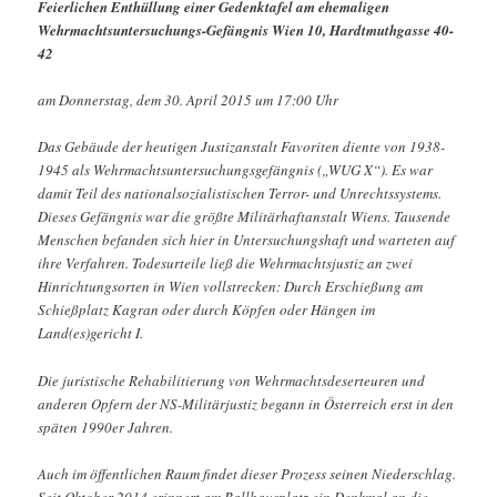
Feierlichen Enthüllung einer Gedenktafel am ehemaligen
Wehrmachtsuntersuchungs-Gefängnis Wien 10, Hardtmuthgasse 40-
42
am Donnerstag, dem 30. April 2015 um 17:00 Uhr
Das Gebäude der heutigen Justizanstalt Favoriten diente von 1938-
1945 als Wehrmachtsuntersuchungsgefängnis („WUG X“). Es war
damit Teil des nationalsozialistischen Terror- und Unrechtssystems.
Dieses Gefängnis war die größte Militärhaftanstalt Wiens. Tausende
Menschen befanden sich hier in Untersuchungshaft und warteten auf
ihre Verfahren. Todesurteile ließ die Wehrmachtsjustiz an zwei
Hinrichtungsorten in Wien vollstrecken: Durch Erschießung am
Schießplatz Kagran oder durch Köpfen oder Hängen im
Land(es)gericht I.
Die juristische Rehabilitierung von Wehrmachtsdeserteuren und
anderen Opfern der NS-Militärjustiz begann in Österreich erst in den
späten 1990er Jahren.
Auch im öffentlichen Raum findet dieser Prozess seinen Niederschlag.
Seit Oktober 2014 erinnert am Ballhausplatz ein Denkmal an die