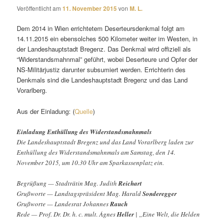
Veröffentlicht am
11. November 2015
von
M. L.
Dem 2014 in Wien errichtetem Deserteursdenkmal folgt am
14.11.2015 ein ebensolches 500 Kilometer weiter im Westen, in
der Landeshauptstadt Bregenz. Das Denkmal wird offiziell als
“Widerstandsmahnmal” geführt, wobei Deserteure und Opfer der
NS-Militärjustiz darunter subsumiert werden. Errichterin des
Denkmals sind die Landeshauptstadt Bregenz und das Land
Vorarlberg.
Aus der Einladung: (
Quelle
)
Einladung Enthüllung des Widerstandsmahnmals
Die Landeshauptstadt Bregenz und das Land Vorarlberg laden zur
Enthüllung des Widerstandsmahnmals am Samstag, den 14.
November 2015, um 10.30 Uhr am Sparkassenplatz ein.
Begrüßung — Stadträtin Mag. Judith
Reichart
Grußworte — Landtagspräsident Mag. Harald
Sonderegger
Grußworte — Landesrat Johannes
Rauch
Rede — Prof. Dr. Dr. h. c. mult. Ágnes
Heller
| „Eine Welt, die Helden