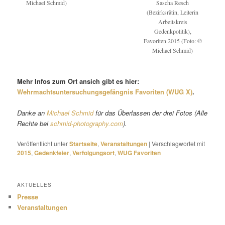
Michael Schmid)
Sascha Resch
(Bezirksrätin, Leiterin
Arbeitskreis
Gedenkpolitik),
Favoriten 2015 (Foto: ©
Michael Schmid)
Mehr Infos zum Ort ansich gibt es hier:
Wehrmachtsuntersuchungsgefängnis Favoriten (WUG X)
.
Danke an
Michael Schmid
für das Überlassen der drei Fotos (Alle
Rechte bei
schmid-photography.com
).
Veröffentlicht unter
Startseite
,
Veranstaltungen
|
Verschlagwortet mit
2015
,
Gedenkfeier
,
Verfolgungsort
,
WUG Favoriten
AKTUELLES
Presse
Veranstaltungen