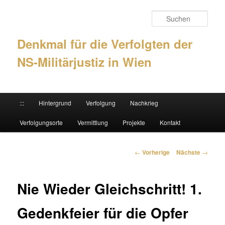
Such
Denkmal für die Verfolgten der
NS-Militärjustiz in Wien
Hauptmenü
:::
Hintergrund
Verfolgung
Nachkrieg
Zum Inhalt wechseln
Zum sekundären Inhalt wechseln
Verfolgungsorte
Vermittlung
Projekte
Kontakt
Artikelnavigation
←
Vorherige
Nächste
→
Nie Wieder Gleichschritt! 1.
Gedenkfeier für die Opfer