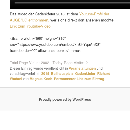
Das Video der Gedenkfeier 2015 ist dem
Youtube-Profil der
AUGE/UG entnommen,
wer sichs direkt dort ansehen möchte:
Link zum Youtube-Video.
<iframe width=”560″ height=”315″
src=”https://www.youtube.com/embed/xn8HYqaAhX8″
frameborder=”0″ allowfullscreen></iframe>
Total Page Visits: 2002 - Today Page Visits: 2
Dieser Eintrag wurde veröffentlicht in
Veranstaltungen
und
verschlagwortet mit
2015
,
Ballhausplatz
,
Gedenkfeier
,
Richard
Wadani
von
Magnus Koch
.
Permanenter Link zum Eintrag
.
Proudly powered by WordPress