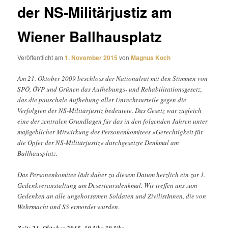
der NS-Militärjustiz am
Wiener Ballhausplatz
Veröffentlicht am
1. November 2015
von
Magnus Koch
Am 21. Oktober 2009 beschloss der Nationalrat mit den Stimmen von
SPÖ, ÖVP und Grünen das Aufhebungs- und Rehabilitationsgesetz,
das die pauschale Aufhebung aller Unrechtsurteile gegen die
Verfolgten der NS-Militärjustiz bedeutete. Das Gesetz war zugleich
eine der zentralen Grundlagen für das in den folgenden Jahren unter
maßgeblicher Mitwirkung des Personenkomitees »Gerechtigkeit für
die Opfer der NS-Militärjustiz« durchgesetzte Denkmal am
Ballhausplatz.
Das Personenkomitee lädt daher zu diesem Datum herzlich ein zur 1.
Gedenkveranstaltung am Deserteursdenkmal. Wir treffen uns zum
Gedenken an alle ungehorsamen Soldaten und ZivilistInnen, die von
Wehrmacht und SS ermordet wurden.
Zeit: 21. Oktober 2015, 10 Uhr 30 Uhr