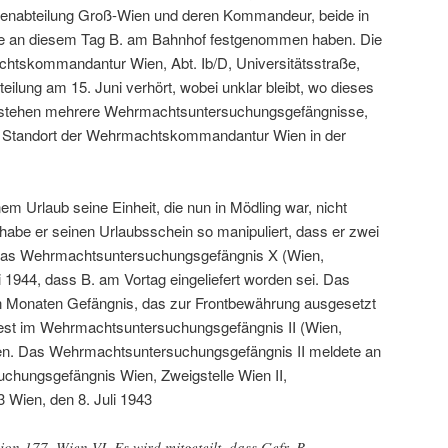
eifenabteilung Groß-Wien und deren Kommandeur, beide in
ie an diesem Tag B. am Bahnhof festgenommen haben. Die
htskommandantur Wien, Abt. Ib/D, Universitätsstraße,
eilung am 15. Juni verhört, wobei unklar bleibt, wo dieses
l stehen mehrere Wehrmachtsuntersuchungsgefängnisse,
r Standort der Wehrmachtskommandantur Wien in der
em Urlaub seine Einheit, die nun in Mödling war, nicht
habe er seinen Urlaubsschein so manipuliert, dass er zwei
 Das Wehrmachtsuntersuchungsgefängnis X (Wien,
 1944, dass B. am Vortag eingeliefert worden sei. Das
n Monaten Gefängnis, das zur Frontbewährung ausgesetzt
est im Wehrmachtsuntersuchungsgefängnis II (Wien,
ren. Das Wehrmachtsuntersuchungsgefängnis II meldete an
chungsgefängnis Wien, Zweigstelle Wien II,
3 Wien, den 8. Juli 1943
on 177, Wien VI. Es wird mitgeteilt, dass Gefr. B.