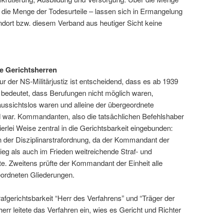
 die Menge der Todesurteile – lassen sich in Ermangelung
dort bzw. diesem Verband aus heutiger Sicht keine
ne Gerichtsherren
ur der NS-Militärjustiz ist entscheidend, dass es ab 1939
bedeutet, dass Berufungen nicht möglich waren,
ssichtslos waren und alleine der übergeordnete
 war. Kommandanten, also die tatsächlichen Befehlshaber
ierlei Weise zentral in die Gerichtsbarkeit eingebunden:
 in der Disziplinarstrafordnung, da der Kommandant der
rieg als auch im Frieden weitreichende Straf- und
te. Zweitens prüfte der Kommandant der Einheit alle
eordneten Gliederungen.
rafgerichtsbarkeit “Herr des Verfahrens” und “Träger der
err leitete das Verfahren ein, wies es Gericht und Richter