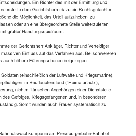
ntscheidungen. Ein Richter des mit der Ermittlung und
es erstellte dem Gerichtsherrn dazu ein Rechtsgutachten.
eßend die Möglichkeit, das Urteil aufzuheben, zu
lassen oder an eine übergeordnete Stelle weiterzuleiten.
amit großer Handlungsspielraum.
te der Gerichtsherr Ankläger, Richter und Verteidiger
 massiven Einfluss auf das Verfahren aus. Bei schwereren
ss auch höhere Führungsebenen beigezogen.
le Soldaten (einschließlich der Luftwaffe und Kriegsmarine),
flichtigen im Beurlaubtenstand (“Heimaturlaub”),
ung, nichtmilitärischen Angehörigen einer Dienststelle
n des Gefolges, Kriegsgefangenen und, in besonderen
n, zuständig. Somit wurden auch Frauen systematisch zu
e Bahnhofswachkompanie am Pressburgerbahn-Bahnhof