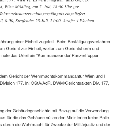
 4, Wien Mödling, am 7. Juli, 18:00 Uhr zur
Wehrmachtsuntersuchungsgefängnis eingeliefert
li, 0:00, Strafende: 28.Juli, 24:00, Strafe: 4 Wochen
hrung einer Einheit zugeteilt. Beim Bestätigungsverfahren
om Gericht zur Einheit, weiter zum Gerichtsherrn und
chnete das Urteil ein “Kommandeur der Panzertruppen
or dem Gericht der Wehrmachtskommandantur Wien und I
Division 177. In: ÖStA/AdR, DWM/Gerichtsakten Div. 177,
llung der Gebäudegeschichte mit Bezug auf die Verwendung
us für die das Gebäude nützenden Ministerien keine Rolle.
durch die Wehrmacht für Zwecke der Militärjustiz und der