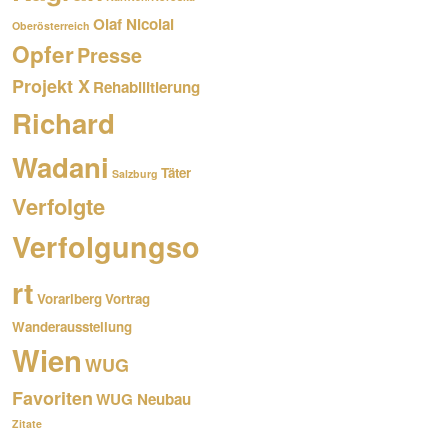
Olaf Nicolai
Oberösterreich
Opfer
Presse
Projekt X
Rehabilitierung
Richard
Wadani
Täter
Salzburg
Verfolgte
Verfolgungso
rt
Vorarlberg
Vortrag
Wanderausstellung
Wien
WUG
Favoriten
WUG Neubau
Zitate