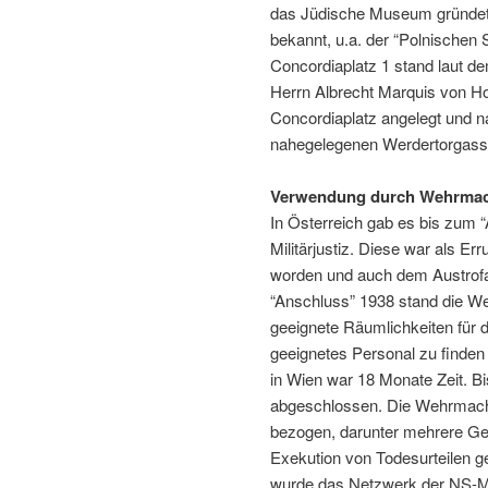
das Jüdische Museum gründete
bekannt, u.a. der “Polnischen
Concordiaplatz 1 stand laut d
Herrn Albrecht Marquis von Ho
Concordiaplatz angelegt und na
nahegelegenen Werdertorgasse 
Verwendung durch Wehrmacht
In Österreich gab es bis zum
Militärjustiz. Diese war als E
worden und auch dem Austrof
“Anschluss” 1938 stand die We
geeignete Räumlichkeiten für di
geeignetes Personal zu finden 
in Wien war 18 Monate Zeit. B
abgeschlossen. Die Wehrmachtsj
bezogen, darunter mehrere Geri
Exekution von Todesurteilen g
wurde das Netzwerk der NS-Mil