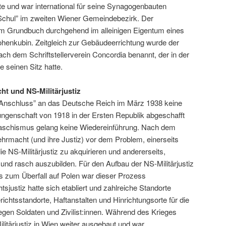
 und war international für seine Synagogenbauten
 Schul” im zweiten Wiener Gemeindebezirk. Der
em Grundbuch durchgehend im alleinigen Eigentum eines
henkubin. Zeitgleich zur Gebäudeerrichtung wurde der
ch dem Schriftstellerverein Concordia benannt, der in der
seinen Sitz hatte.
 und NS-Militärjustiz
 “Anschluss” an das Deutsche Reich im März 1938 keine
rrungenschaft von 1918 in der Ersten Republik abgeschafft
aschismus gelang keine Wiedereinführung. Nach dem
hrmacht (und ihre Justiz) vor dem Problem, einerseits
e NS-Militärjustiz zu akquirieren und andererseits,
und rasch auszubilden. Für den Aufbau der NS-Militärjustiz
is zum Überfall auf Polen war dieser Prozess
ustiz hatte sich etabliert und zahlreiche Standorte
chtsstandorte, Haftanstalten und Hinrichtungsorte für die
egen Soldaten und Zivilist:innen. Während des Krieges
itärjustiz in Wien weiter ausgebaut und war