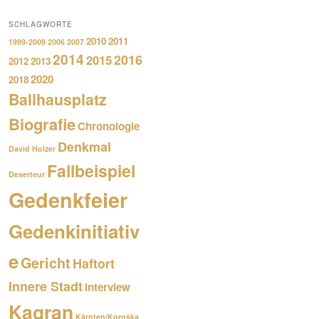
SCHLAGWORTE
2010
2011
1999-2009
2006
2007
2014
2016
2015
2012
2013
2020
2018
Ballhausplatz
Biografie
Chronologie
Denkmal
David Holzer
Fallbeispiel
Deserteur
Gedenkfeier
Gedenkinitiativ
e
Gericht
Haftort
Innere Stadt
Interview
Kagran
Kärnten/Koroška