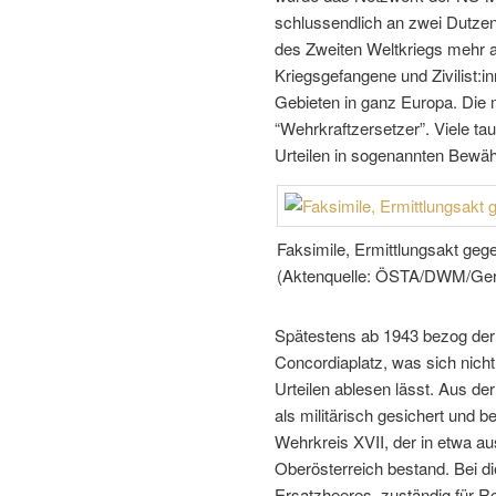
schlussendlich an zwei Dutzen
des Zweiten Weltkriegs mehr a
Kriegsgefangene und Zivilist:
Gebieten in ganz Europa. Die 
“Wehrkraftzersetzer”. Viele ta
Urteilen in sogenannten Bewäh
Faksimile, Ermittlungsakt gege
(Aktenquelle: ÖSTA/DWM/Ger
Spätestens ab 1943 bezog der
Concordiaplatz, was sich nicht
Urteilen ablesen lässt. Aus d
als militärisch gesichert und b
Wehrkreis XVII, der in etwa a
Oberösterreich bestand. Bei 
Ersatzheeres, zuständig für R