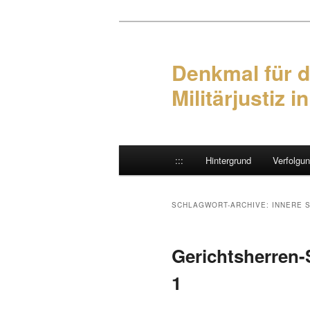
Denkmal für d
Militärjustiz i
Hauptmenü
:::
Hintergrund
Verfolgu
Zum Inhalt wechseln
Zum sekundären Inhalt wec
SCHLAGWORT-ARCHIVE:
INNERE 
Gerichtsherren-
1