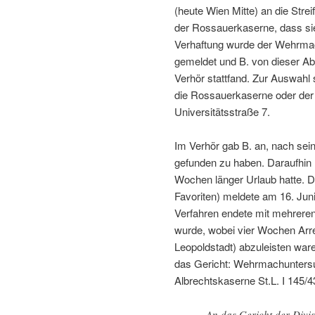
(heute Wien Mitte) an die Str
der Rossauerkaserne, dass s
Verhaftung wurde der Wehrmac
gemeldet und B. von dieser Abt
Verhör stattfand. Zur Auswah
die Rossauerkaserne oder de
Universitätsstraße 7.
Im Verhör gab B. an, nach sein
gefunden zu haben. Daraufhin 
Wochen länger Urlaub hatte.
Favoriten) meldete am 16. Juni
Verfahren endete mit mehrere
wurde, wobei vier Wochen Arr
Leopoldstadt) abzuleisten wa
das Gericht: Wehrmachuntersu
Albrechtskaserne St.L. I 145/4
An das Gericht der Divisi