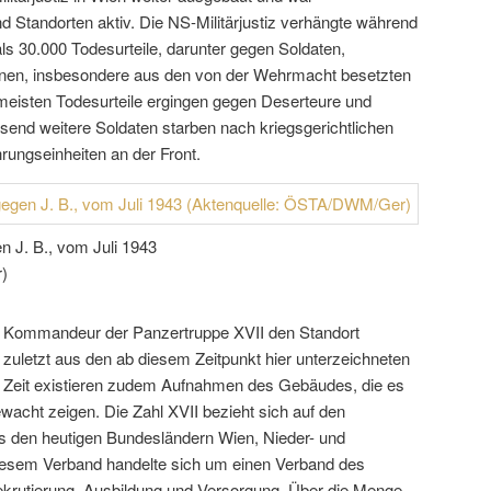
d Standorten aktiv. Die NS-Militärjustiz verhängte während
ls 30.000 Todesurteile, darunter gegen Soldaten,
innen, insbesondere aus den von der Wehrmacht besetzten
meisten Todesurteile ergingen gegen Deserteure und
usend weitere Soldaten starben nach kriegsgerichtlichen
rungseinheiten an der Front.
n J. B., vom Juli 1943
)
 Kommandeur der Panzertruppe XVII den Standort
 zuletzt aus den ab diesem Zeitpunkt hier unterzeichneten
er Zeit existieren zudem Aufnahmen des Gebäudes, die es
ewacht zeigen. Die Zahl XVII bezieht sich auf den
us den heutigen Bundesländern Wien, Nieder- und
diesem Verband handelte sich um einen Verband des
ekrutierung, Ausbildung und Versorgung. Über die Menge