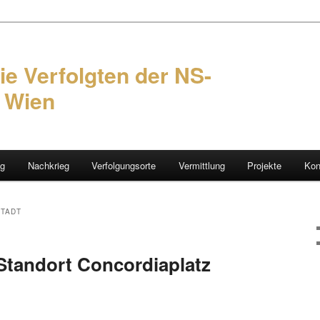
ie Verfolgten der NS-
n Wien
ng
Nachkrieg
Verfolgungsorte
Vermittlung
Projekte
Kon
hseln
STADT
Standort Concordiaplatz