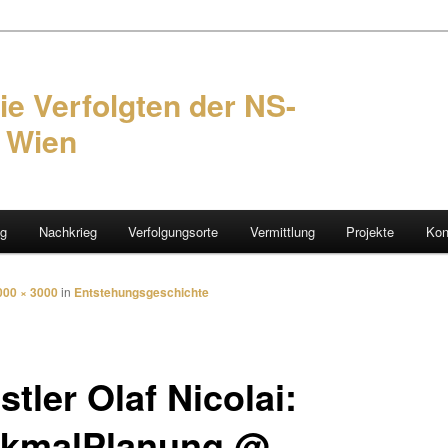
ie Verfolgten der NS-
n Wien
ng
Nachkrieg
Verfolgungsorte
Vermittlung
Projekte
Kon
hseln
000 × 3000
in
Entstehungsgeschichte
tler Olaf Nicolai:
kmalPlanung @