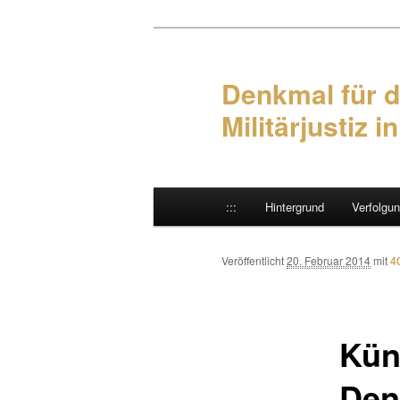
Denkmal für d
Militärjustiz i
Hauptmenü
:::
Hintergrund
Verfolgu
Zum Inhalt wechseln
Zum sekundären Inhalt wec
Veröffentlicht
20. Februar 2014
mit
4
Küns
Den