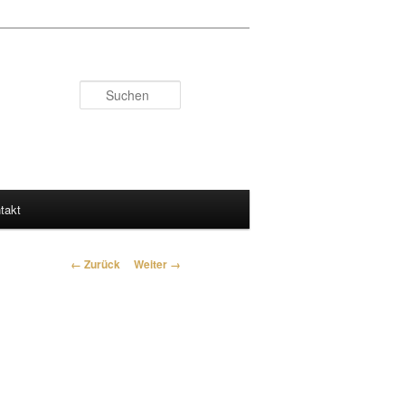
Suchen
takt
Bilder-Navigation
← Zurück
Weiter →