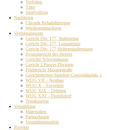
Verfolgte
Täter
Strafvollzug
Nachkrieg
Chronik Rehabilitierung
Wiedergutmachung
Verfolgungsorte
Gericht Div. 177, Stubenring
Gericht Div. 177, Loquaiplatz
Gericht Div. 177 Hohenstaufengasse
Zentralgericht des Heeres
Gerichte Schwindgasse
Gericht 2.Panzer-Division
Feldgericht Maxingstraße
Gerichtsherren-Standort Concordiaplatz 1
WUG VII – Neubau
WUG X – Favoriten
WUG XIX – Döbling
WUG XXI – Floridsdorf
Trostkaserne
Vermittlung
Materialien
PartnerInnen
Vermittlungstafeln
Projekte