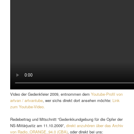
Video der Gedenkfeier 2009, entnommen dem
Youtube-Profil von
artvan / artvantube
, wer sichs direkt dort ansehen möchte:
Link
zum Youtube-Video.
Redebeitrag und Mitschnitt “Gedenkkundgebung für die Opfer der
NS-Miitärjustiz am 11.10.2009”,
direkt anzuhören über das Archiv
von Radio_ORANGE_94.0 (CBA)
, oder direkt bei uns: