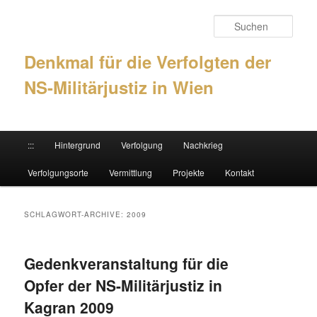
Such
Denkmal für die Verfolgten der
NS-Militärjustiz in Wien
Hauptmenü
:::
Hintergrund
Verfolgung
Nachkrieg
Zum Inhalt wechseln
Zum sekundären Inhalt wechseln
Verfolgungsorte
Vermittlung
Projekte
Kontakt
SCHLAGWORT-ARCHIVE:
2009
Gedenkveranstaltung für die
Opfer der NS-Militärjustiz in
Kagran 2009