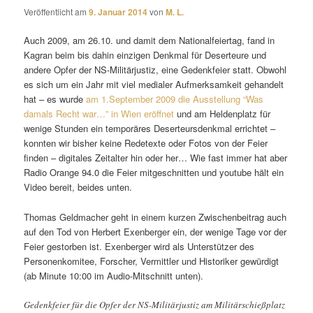
Veröffentlicht am
9. Januar 2014
von
M. L.
Auch 2009, am 26.10. und damit dem Nationalfeiertag, fand in
Kagran beim bis dahin einzigen Denkmal für Deserteure und
andere Opfer der NS-Militärjustiz, eine Gedenkfeier statt. Obwohl
es sich um ein Jahr mit viel medialer Aufmerksamkeit gehandelt
hat – es wurde
am 1.September 2009 die Ausstellung “Was
damals Recht war…” in Wien eröffnet
und am Heldenplatz für
wenige Stunden ein temporäres Deserteursdenkmal errichtet –
konnten wir bisher keine Redetexte oder Fotos von der Feier
finden – digitales Zeitalter hin oder her… Wie fast immer hat aber
Radio Orange 94.0 die Feier mitgeschnitten und youtube hält ein
Video bereit, beides unten.
Thomas Geldmacher geht in einem kurzen Zwischenbeitrag auch
auf den Tod von Herbert Exenberger ein, der wenige Tage vor der
Feier gestorben ist. Exenberger wird als Unterstützer des
Personenkomitee, Forscher, Vermittler und Historiker gewürdigt
(ab Minute 10:00 im Audio-Mitschnitt unten).
Gedenkfeier für die Opfer der NS-Militärjustiz am Militärschießplatz