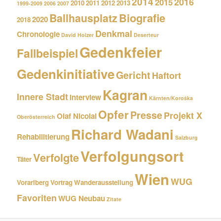
2014
2016
2015
2010
2011
2012
2013
1999-2009
2006
2007
Biografie
Ballhausplatz
2020
2018
Denkmal
Chronologie
David Holzer
Deserteur
Gedenkfeier
Fallbeispiel
Gedenkinitiative
Gericht
Haftort
Kagran
Innere Stadt
Interview
Kärnten/Koroška
Opfer
Presse
Projekt X
Olaf Nicolai
Oberösterreich
Richard Wadani
Rehabilitierung
Salzburg
Verfolgungsort
Verfolgte
Täter
Wien
WUG
Vorarlberg
Vortrag
Wanderausstellung
Favoriten
WUG Neubau
Zitate