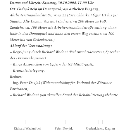
Datum und Uhrzeit: Samstag, 30.10.2004, 11.00 Uhr
Ort: Gedenkstein im Donaupark; am östlichen Eingang,
Abrbeiterstrandbadstraße, Wien 22 (Erreichbarkeit Öffis: U1 bis zur
Stadion Alte Donau. Von dort sind es etwa 200 Meter zu Fuß.
Zunächst ca. 100 Meter die Arbeiterstrandbadstraße entlang, dann
links in den Donaupark und dann den ersten Weg rechts etwa 100
Meter bis zum Gedenkstein.)
Ablauf der Veranstaltung:
– Begrüßung durch Richard Wadani (Wehrmachtsdeserteur, Sprecher
des Personenkomitees)
– Kurze Ansprachen von Opfern der NS-Militärjustiz
– Kranzniederlegung.
Redner:
– Ing. Peter Dovjak (Widerstandskämpfer, Verband der Kärntner
Partisanen)
– Richard Wadani zum aktuellen Stand der Rehabilitierungsdebatte
Richard Wadani bei
Peter Dovjak
Gedenkfeier, Kagran