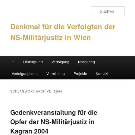
Such
Denkmal für die Verfolgten der
NS-Militärjustiz in Wien
Hauptmenü
:::
Hintergrund
Verfolgung
Nachkrieg
Zum Inhalt wechseln
Zum sekundären Inhalt wechseln
Verfolgungsorte
Vermittlung
Projekte
Kontakt
SCHLAGWORT-ARCHIVE:
2004
Gedenkveranstaltung für die
Opfer der NS-Militärjustiz in
Kagran 2004