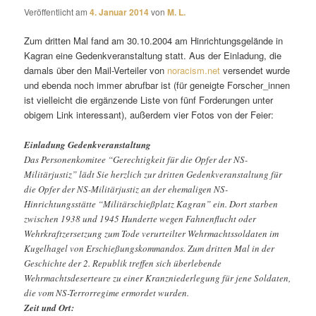
Veröffentlicht am
4. Januar 2014
von
M. L.
Zum dritten Mal fand am 30.10.2004 am Hinrichtungsgelände in
Kagran eine Gedenkveranstaltung statt. Aus der Einladung, die
damals über den Mail-Verteiler von
noracism.net
versendet wurde
und ebenda noch immer abrufbar ist (für geneigte Forscher_innen
ist vielleicht die ergänzende Liste von fünf Forderungen unter
obigem Link interessant), außerdem vier Fotos von der Feier:
Einladung Gedenkveranstaltung
Das Personenkomitee “Gerechtigkeit für die Opfer der NS-
Militärjustiz” lädt Sie herzlich zur dritten Gedenkveranstaltung für
die Opfer der NS-Militärjustiz an der ehemaligen NS-
Hinrichtungsstätte “Militärschießplatz Kagran” ein. Dort starben
zwischen 1938 und 1945 Hunderte wegen Fahnenflucht oder
Wehrkraftzersetzung zum Tode verurteilter Wehrmachtssoldaten im
Kugelhagel von Erschießungskommandos. Zum dritten Mal in der
Geschichte der 2. Republik treffen sich überlebende
Wehrmachtsdeserteure zu einer Kranzniederlegung für jene Soldaten,
die vom NS-Terrorregime ermordet wurden.
Zeit und Ort: