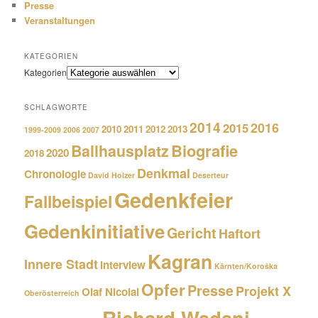
Presse
Veranstaltungen
KATEGORIEN
Kategorien
SCHLAGWORTE
2014
2016
2015
2010
2011
2012
2013
1999-2009
2006
2007
Biografie
Ballhausplatz
2020
2018
Denkmal
Chronologie
David Holzer
Deserteur
Gedenkfeier
Fallbeispiel
Gedenkinitiative
Gericht
Haftort
Kagran
Innere Stadt
Interview
Kärnten/Koroška
Opfer
Presse
Projekt X
Olaf Nicolai
Oberösterreich
Richard Wadani