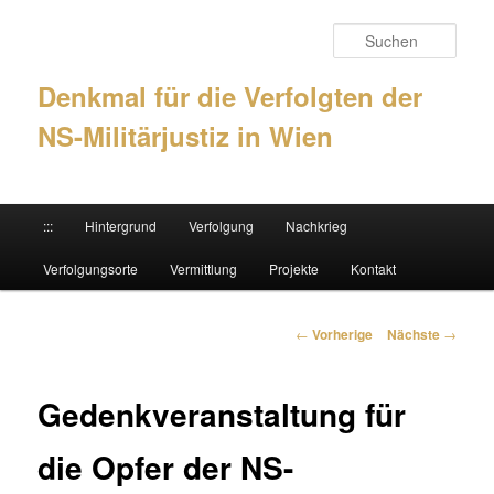
Such
Denkmal für die Verfolgten der
NS-Militärjustiz in Wien
Hauptmenü
:::
Hintergrund
Verfolgung
Nachkrieg
Zum Inhalt wechseln
Zum sekundären Inhalt wechseln
Verfolgungsorte
Vermittlung
Projekte
Kontakt
Artikelnavigation
←
Vorherige
Nächste
→
Gedenkveranstaltung für
die Opfer der NS-