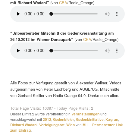
mit Richard Wadani”
(von
CBA
/Radio_Orange)
“Unbearbeiteter Mitschnitt der Gedenkveranstaltung am
26.10.2012 im Wiener Donaupark”
(von
CBA
/Radio_Orange)
Alle Fotos zur Verfügung gestellt von Alexander Wallner. Videos
aufgenommen von Peter Eschberg und AUGE/UG. Mitschnitte
von Gerhard Kettler von Radio Orange 94.0. Danke euch allen.
Total Page Visits: 10387 - Today Page Visits: 2
Dieser Eintrag wurde veröffentlicht in
Veranstaltungen
und
verschlagwortet mit
2012
,
Gedenkfeier
,
Gedenkinitiative
,
Kagran
,
Richard Wadani
,
Verfolgungsort
,
Wien
von
M. L.
.
Permanenter Link
zum Eintrag
.