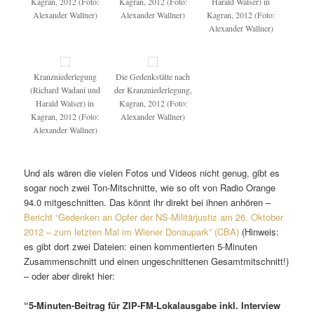
Kagran, 2012 (Foto:
Kagran, 2012 (Foto:
Harald Walser) in
Alexander Wallner)
Alexander Wallner)
Kagran, 2012 (Foto:
Alexander Wallner)
Kranzniederlegung
Die Gedenkstätte nach
(Richard Wadani und
der Kranzniederlegung,
Harald Walser) in
Kagran, 2012 (Foto:
Kagran, 2012 (Foto:
Alexander Wallner)
Alexander Wallner)
Und als wären die vielen Fotos und Videos nicht genug, gibt es
sogar noch zwei Ton-Mitschnitte, wie so oft von Radio Orange
94.0 mitgeschnitten. Das könnt ihr direkt bei ihnen anhören –
Bericht “Gedenken an Opfer der NS-Militärjustiz am 26. Oktober
2012 – zum letzten Mal im Wiener Donaupark” (CBA)
(Hinweis:
es gibt dort zwei Dateien: einen kommentierten 5-Minuten
Zusammenschnitt und einen ungeschnittenen Gesamtmitschnitt!)
– oder aber direkt hier:
“5-Minuten-Beitrag für ZIP-FM-Lokalausgabe inkl. Interview