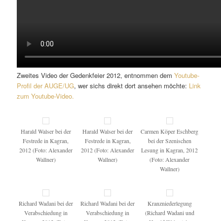
Zweites Video der Gedenkfeier 2012, entnommen dem
Youtube-
Profil der AUGE/UG
, wer sichs direkt dort ansehen möchte:
Link
zum Youtube-Video.
Harald Walser bei der
Harald Walser bei der
Carmen Köper Eschberg
Festrede in Kagran,
Festrede in Kagran,
bei der Szenischen
2012 (Foto: Alexander
2012 (Foto: Alexander
Lesung in Kagran, 2012
Wallner)
Wallner)
(Foto: Alexander
Wallner)
Richard Wadani bei der
Richard Wadani bei der
Kranzniederlegung
Verabschiedung in
Verabschiedung in
(Richard Wadani und