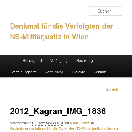
Such
Denkmal für die Verfolgten der
NS-Militärjustiz in Wien
Hauptmenü
:::
Hintergrund
Verfolgung
Nachkrieg
Zum Inhalt wechseln
Zum sekundären Inhalt wechseln
Verfolgungsorte
Vermittlung
Projekte
Kontakt
Bilder-
← Zurück
Navigation
2012_Kagran_IMG_1836
Veröffentlicht
18. Dezember 2014
mit
4368 × 2912
in
Gedenkveranstaltung für die Opfer der NS-Militärjustiz in Kagran