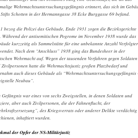
malige Wehrmachtsuntersuchungsgefängnis erinnert, das sich im Gebä
 Stifts Schotten in der Hermanngasse 38 Ecke Burggasse 69 befand.
1 bezog die Polizei das Gebäude, Ende 1931 zogen die Bezirksgerichte
. Während der antisemitischen Pogrome im November 1938 wurde das
äude kurzzeitig als Sammelstätte für eine unbekannte Anzahl Verfolgter
wendet. Nach dem “Anschluss” 1938 ging das Bundesheer in der
tschen Wehrmacht auf. Wegen der tausenden Verfahren gegen Soldaten
 Zivilpersonen hatte die Wehrmachtsjustiz großen Platzbedarf und
rnahm auch dieses Gebäude als “Wehrmachtsuntersuchungsgefängnis 
igstelle Neubau”.
 Gefängnis war eines von sechs Zweigstellen, in denen Soldaten und
iziere, aber auch Zivilpersonen, die der Fahnenflucht, der
hrkraftzersetzung”, des Kriegsverrats oder anderer Delikte verdächtig
chienen, inhaftiert wurden.
kmal der Opfer der NS-Militärjustiz