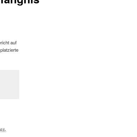
icht auf
platzierte
ag.