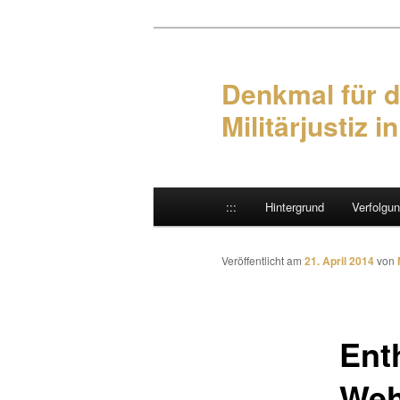
Denkmal für d
Militärjustiz i
Hauptmenü
:::
Hintergrund
Verfolgu
Zum Inhalt wechseln
Zum sekundären Inhalt wec
Veröffentlicht am
21. April 2014
von
Ent
Weh