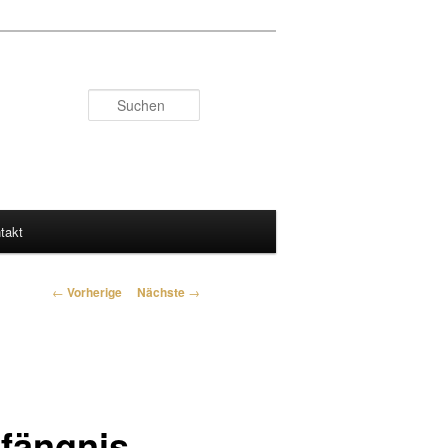
Suchen
takt
Artikelnavigation
←
Vorherige
Nächste
→
fängnis