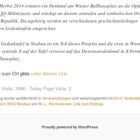
Herbst 2014 erinnert ein Denkmal am Wiener Ballhausplatz an die Opf
r
NS
-Militärjustiz und würdigt an diesem zentralen und symbolischen Or
 Republik. Dazugehörig werden an verschiedenen geschichtsträchtigen
en Gedenktafeln eingerichtet.
 Gedenktafel in Neubau ist ein Teil dieses Projekts und die erste in Wien
 zentrale X auf der Tafel verweist auf das Deserteursdenkmal in X-For
lhausplatz.
s zum Ort gibts
unter diesem Link.
 Visits: 3486 - Today Page Visits: 2
ag wurde veröffentlicht in
Veranstaltungen
und verschlagwortet mit
2014
,
Gedenkfe
ort
,
WUG Neubau
von
M. L.
.
Permanenter Link zum Eintrag
.
Proudly powered by WordPress