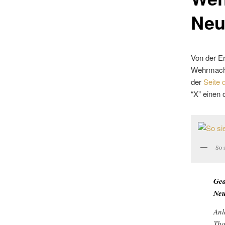
Neu
Von der E
Wehrmacht
der
Seite 
“X” einen
So s
Ged
Ne
Anl
Tho