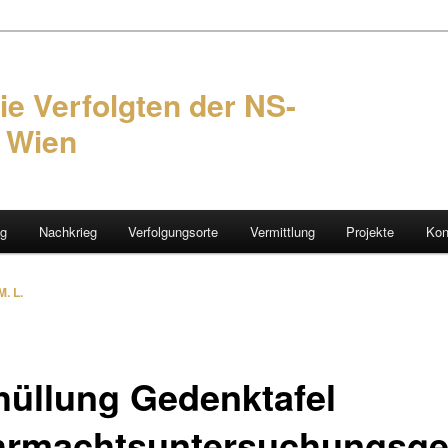
ie Verfolgten der NS-
n Wien
ng
Nachkrieg
Verfolgungsorte
Vermittlung
Projekte
Kon
hseln
M. L.
hüllung Gedenktafel
rmachtsuntersuchungsge