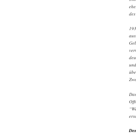
ehe
des
193
aus
Geb
ver
deu
und
übe
Zwe
Das
Off
“We
ers
Den