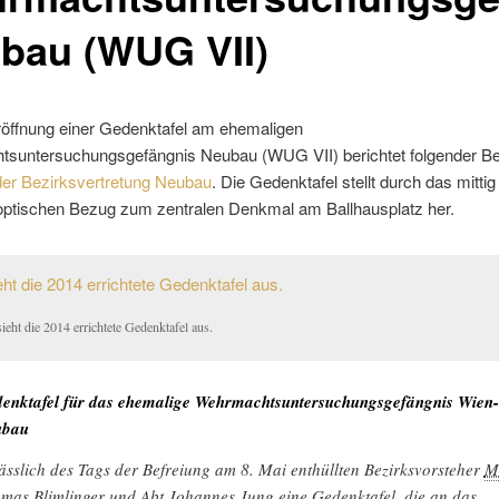
bau (WUG VII)
röffnung einer Gedenktafel am ehemaligen
suntersuchungsgefängnis Neubau (WUG VII) berichtet folgender Ber
der Bezirksvertretung Neubau
. Die Gedenktafel stellt durch das mittig 
 optischen Bezug zum zentralen Denkmal am Ballhausplatz her.
ieht die 2014 errichtete Gedenktafel aus.
enktafel für das ehemalige Wehrmachtsuntersuchungsgefängnis Wien-
ubau
ässlich des Tags der Befreiung am 8. Mai enthüllten Bezirksvorsteher
M
mas Blimlinger und Abt Johannes Jung eine Gedenktafel, die an das