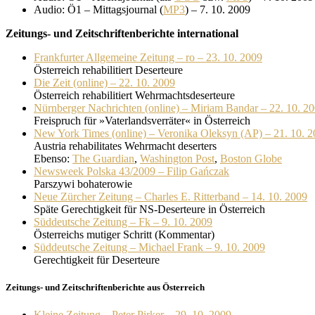
Audio: Ö1 – Mittagsjournal (
MP3
) – 7. 10. 2009
Zeitungs- und Zeitschriftenberichte international
Frankfurter Allgemeine Zeitung – ro – 23. 10. 2009
Österreich rehabilitiert Deserteure
Die Zeit (online) – 22. 10. 2009
Österreich rehabilitiert Wehrmachtsdeserteure
Nürnberger Nachrichten (online) – Miriam Bandar – 22. 10. 2
Freispruch für »Vaterlandsverräter« in Österreich
New York Times (online) – Veronika Oleksyn (AP) – 21. 10. 
Austria rehabilitates Wehrmacht deserters
Ebenso:
The Guardian
,
Washington Post
,
Boston Globe
Newsweek Polska 43/2009 – Filip Ga
ńczak
Parszywi bohaterowie
Neue Zürcher Zeitung – Charles E. Ritterband – 14. 10. 2009
Späte Gerechtigkeit für NS-Deserteure in Österreich
Süddeutsche Zeitung – Fk – 9. 10. 2009
Österreichs mutiger Schritt (Kommentar)
Süddeutsche Zeitung – Michael Frank – 9. 10. 2009
Gerechtigkeit für Deserteure
Zeitungs- und Zeitschriftenberichte aus Österreich
Kleine Zeitung – Peter Pirker – 29. 10. 2009