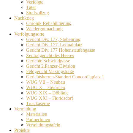
Verfolgte
Täter
Strafvollzug
Nachkrieg
Chronik Rehabilitierung
Wiedergutmachung
Verfolgungsorte
Gericht Div. 177, Stubenring
Gericht Div. 177, Loquaiplatz
Gericht Div. 177 Hohenstaufengasse
Zentralgericht des Heeres
Gerichte Schwindgasse
Gericht 2.Panzer-Division
Feldgericht Maxingstraße
Gerichtsherren-Standort Concordiaplatz 1
WUG VII – Neubau
WUG X – Favoriten
WUG XIX – Döbling
WUG XXI – Floridsdorf
Trostkaserne
Vermittlung
Materialien
PartnerInnen
Vermittlungstafeln
Projekte