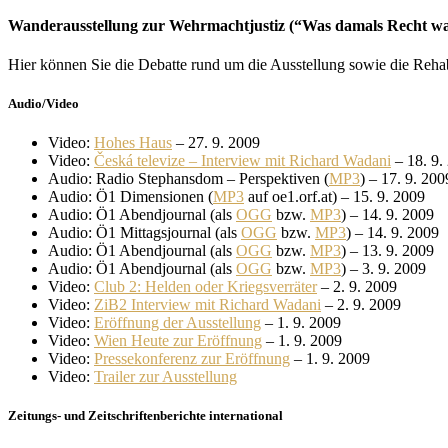
Wanderausstellung zur Wehrmachtjustiz (“Was damals Recht war
Hier können Sie die Debatte rund um die Ausstellung sowie die Rehabi
Audio/Video
Video:
Hohes Haus
– 27. 9. 2009
Video:
Česká televize – Interview mit Richard Wadani
– 18. 9.
Audio: Radio Stephansdom – Perspektiven (
MP3
) – 17. 9. 200
Audio: Ö1 Dimensionen (
MP3
auf oe1.orf.at) – 15. 9. 2009
Audio: Ö1 Abendjournal (als
OGG
bzw.
MP3
) – 14. 9. 2009
Audio: Ö1 Mittagsjournal (als
OGG
bzw.
MP3
) – 14. 9. 2009
Audio: Ö1 Abendjournal (als
OGG
bzw.
MP3
) – 13. 9. 2009
Audio: Ö1 Abendjournal (als
OGG
bzw.
MP3
) – 3. 9. 2009
Video:
Club 2: Helden oder Kriegsverräter
– 2. 9. 2009
Video:
ZiB2 Interview mit Richard Wadani
– 2. 9. 2009
Video:
Eröffnung der Ausstellung
– 1. 9. 2009
Video:
Wien Heute zur Eröffnung
– 1. 9. 2009
Video:
Pressekonferenz zur Eröffnung
– 1. 9. 2009
Video:
Trailer zur Ausstellung
Zeitungs- und Zeitschriftenberichte international