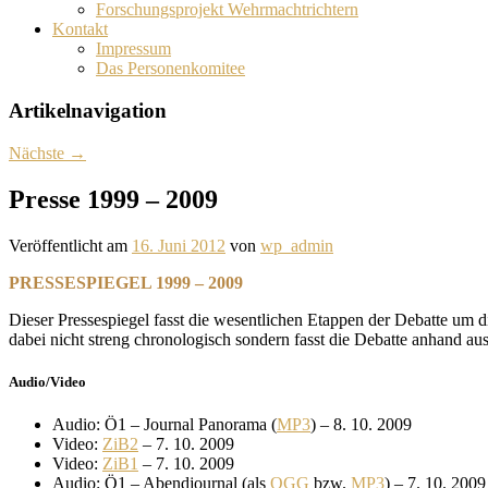
Forschungsprojekt Wehrmachtrichtern
Kontakt
Impressum
Das Personenkomitee
Artikelnavigation
Nächste
→
Presse 1999 – 2009
Veröffentlicht am
16. Juni 2012
von
wp_admin
PRESSESPIEGEL 1999 – 2009
Dieser Pressespiegel fasst die wesentlichen Etappen der Debatte um di
dabei nicht streng chronologisch sondern fasst die Debatte anhand 
Audio/Video
Audio: Ö1 – Journal Panorama (
MP3
) – 8. 10. 2009
Video:
ZiB2
– 7. 10. 2009
Video:
ZiB1
– 7. 10. 2009
Audio: Ö1 – Abendjournal (als
OGG
bzw.
MP3
) – 7. 10. 2009