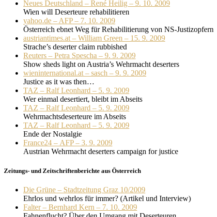
Neues Deutschland – René Heilig – 9. 10. 2009
Wien will Deserteure rehabilitieren
yahoo.de – AFP – 7. 10. 2009
Österreich ebnet Weg für Rehabilitierung von NS-Justizopfern
austriantimes.at – William Green – 15. 9. 2009
Strache’s deserter claim rubbished
Reuters – Petra Spescha – 9. 9. 2009
Show sheds light on Austria’s Wehrmacht deserters
wieninternational.at – sasch – 9. 9. 2009
Justice as it was then…
TAZ – Ralf Leonhard – 5. 9. 2009
Wer einmal desertiert, bleibt im Abseits
TAZ – Ralf Leonhard – 5. 9. 2009
Wehrmachtsdeserteure im Abseits
TAZ – Ralf Leonhard – 5. 9. 2009
Ende der Nostalgie
France24 – AFP – 3. 9. 2009
Austrian Wehrmacht deserters campaign for justice
Zeitungs- und Zeitschriftenberichte aus Österreich
Die Grüne – Stadtzeitung Graz 10/2009
Ehrlos und wehrlos für immer? (Artikel und Interview)
Falter – Bernhard Kern – 7. 10. 2009
Fahnenflucht? Über den Umgang mit Deserteuren