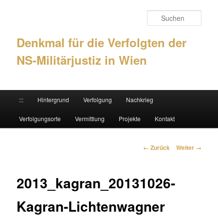
Such
Denkmal für die Verfolgten der
NS-Militärjustiz in Wien
Hauptmenü
:::
Hintergrund
Verfolgung
Nachkrieg
Zum Inhalt wechseln
Zum sekundären Inhalt wechseln
Verfolgungsorte
Vermittlung
Projekte
Kontakt
Bilder-Navigation
← Zurück
Weiter →
2013_kagran_20131026-
Kagran-Lichtenwagner