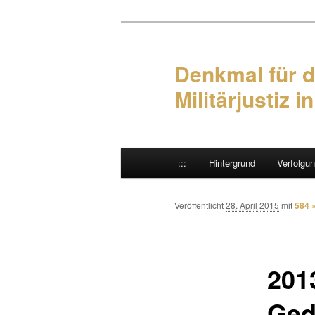
Denkmal für d
Militärjustiz i
Hauptmenü
:::
Hintergrund
Verfolgu
Zum Inhalt wechseln
Zum sekundären Inhalt wec
Veröffentlicht
28. April 2015
mit
584 
201
Ged