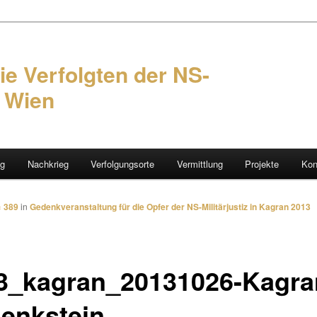
ie Verfolgten der NS-
n Wien
ng
Nachkrieg
Verfolgungsorte
Vermittlung
Projekte
Kon
hseln
× 389
in
Gedenkveranstaltung für die Opfer der NS-Militärjustiz in Kagran 2013
3_kagran_20131026-Kagra
enkstein