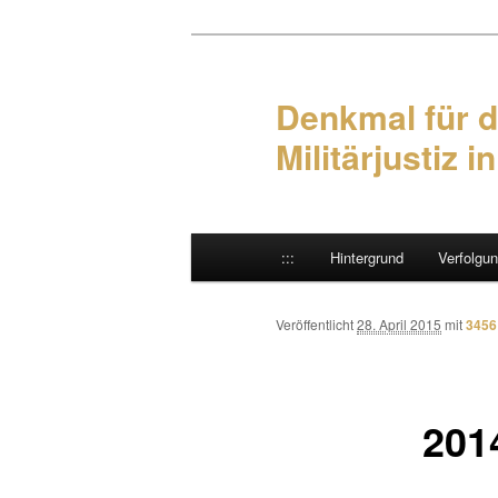
Denkmal für d
Militärjustiz i
Hauptmenü
:::
Hintergrund
Verfolgu
Zum Inhalt wechseln
Zum sekundären Inhalt wec
Veröffentlicht
28. April 2015
mit
3456
201