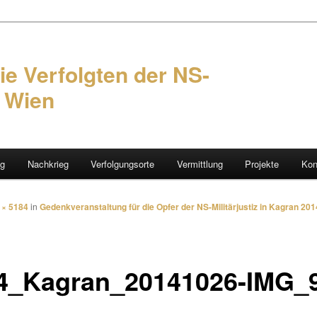
ie Verfolgten der NS-
n Wien
ng
Nachkrieg
Verfolgungsorte
Vermittlung
Projekte
Kon
hseln
 × 5184
in
Gedenkveranstaltung für die Opfer der NS-Militärjustiz in Kagran 201
4_Kagran_20141026-IMG_