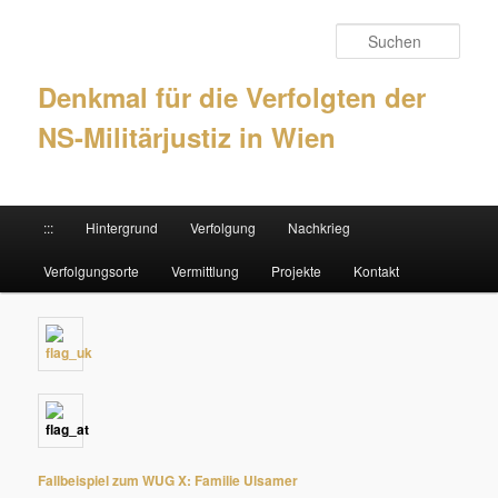
Such
Denkmal für die Verfolgten der
NS-Militärjustiz in Wien
Hauptmenü
:::
Hintergrund
Verfolgung
Nachkrieg
Zum Inhalt wechseln
Zum sekundären Inhalt wechseln
Verfolgungsorte
Vermittlung
Projekte
Kontakt
Fallbeispiel zum WUG X: Familie Ulsamer