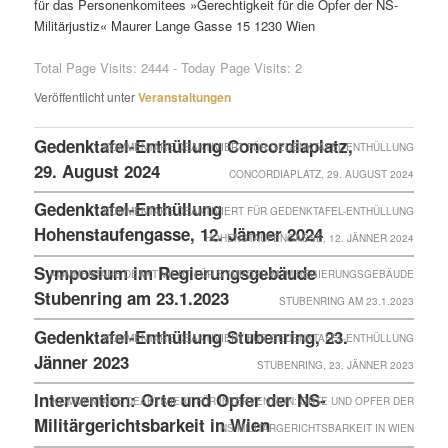
für das Personenkomitees »Gerechtigkeit für die Opfer der NS-
Militärjustiz« Maurer Lange Gasse 15 1230 Wien
Total Page Visits: 2444 - Today Page Visits: 2
Veröffentlicht unter
Veranstaltungen
Gedenktafel-Enthüllung Concordiaplatz,
KOMMENTARE DEAKTIVIERT
FÜR GEDENKTAFEL-ENTHÜLLUNG
29. August 2024
CONCORDIAPLATZ, 29. AUGUST 2024
Gedenktafel-Enthüllung
KOMMENTARE DEAKTIVIERT
FÜR GEDENKTAFEL-ENTHÜLLUNG
Hohenstaufengasse, 12. Jänner 2024
HOHENSTAUFENGASSE, 12. JÄNNER 2024
Symposium im Regierungsgebäude
KOMMENTARE DEAKTIVIERT
FÜR SYMPOSIUM IM REGIERUNGSGEBÄUDE
Stubenring am 23.1.2023
STUBENRING AM 23.1.2023
Gedenktafel-Enthüllung Stubenring, 23.
KOMMENTARE DEAKTIVIERT
FÜR GEDENKTAFEL-ENTHÜLLUNG
Jänner 2023
STUBENRING, 23. JÄNNER 2023
Intervention: Orte und Opfer der NS-
KOMMENTARE DEAKTIVIERT
FÜR INTERVENTION: ORTE UND OPFER DER
Militärgerichtsbarkeit in Wien
NS-MILITÄRGERICHTSBARKEIT IN WIEN