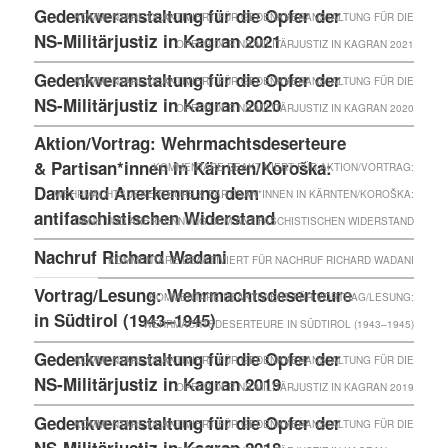
Gedenkveranstaltung für die Opfer der
KOMMENTARE DEAKTIVIERT
FÜR GEDENKVERANSTALTUNG FÜR DIE
NS-Militärjustiz in Kagran 2021
OPFER DER NS-MILITÄRJUSTIZ IN KAGRAN 2021
Gedenkveranstaltung für die Opfer der
KOMMENTARE DEAKTIVIERT
FÜR GEDENKVERANSTALTUNG FÜR DIE
NS-Militärjustiz in Kagran 2020
OPFER DER NS-MILITÄRJUSTIZ IN KAGRAN 2020
Aktion/Vortrag: Wehrmachtsdeserteure
& Partisan*innen in Kärnten/Koroška:
KOMMENTARE DEAKTIVIERT
FÜR AKTION/VORTRAG:
Dank und Anerkennung dem
WEHRMACHTSDESERTEURE & PARTISAN*INNEN IN KÄRNTEN/KOROŠKA:
antifaschistischen Widerstand
DANK UND ANERKENNUNG DEM ANTIFASCHISTISCHEN WIDERSTAND
Nachruf Richard Wadani
KOMMENTARE DEAKTIVIERT
FÜR NACHRUF RICHARD WADANI
Vortrag/Lesung: Wehrmachtsdeserteure
KOMMENTARE DEAKTIVIERT
FÜR VORTRAG/LESUNG:
in Südtirol (1943–1945)
WEHRMACHTSDESERTEURE IN SÜDTIROL (1943–1945)
Gedenkveranstaltung für die Opfer der
KOMMENTARE DEAKTIVIERT
FÜR GEDENKVERANSTALTUNG FÜR DIE
NS-Militärjustiz in Kagran 2019
OPFER DER NS-MILITÄRJUSTIZ IN KAGRAN 2019
Gedenkveranstaltung für die Opfer der
KOMMENTARE DEAKTIVIERT
FÜR GEDENKVERANSTALTUNG FÜR DIE
NS-Militärjustiz in Kagran 2018