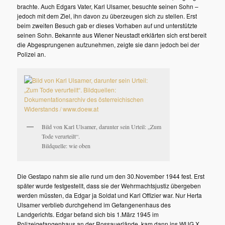
brachte. Auch Edgars Vater, Karl Ulsamer, besuchte seinen Sohn –
jedoch mit dem Ziel, ihn davon zu überzeugen sich zu stellen. Erst
beim zweiten Besuch gab er dieses Vorhaben auf und unterstützte
seinen Sohn. Bekannte aus Wiener Neustadt erklärten sich erst bereit
die Abgesprungenen aufzunehmen, zeigte sie dann jedoch bei der
Polizei an.
Bild von Karl Ulsamer, darunter sein Urteil: „Zum
Tode verurteilt“.
Bildquelle: wie oben
Die Gestapo nahm sie alle rund um den 30.November 1944 fest. Erst
später wurde festgestellt, dass sie der Wehrmachtsjustiz übergeben
werden müssten, da Edgar ja Soldat und Karl Offizier war. Nur Herta
Ulsamer verblieb durchgehend im Gefangenenhaus des
Landgerichts. Edgar befand sich bis 1.März 1945 im
Polizeigefangenhaus an der Rossauerlände, kam dann ins WUG X.