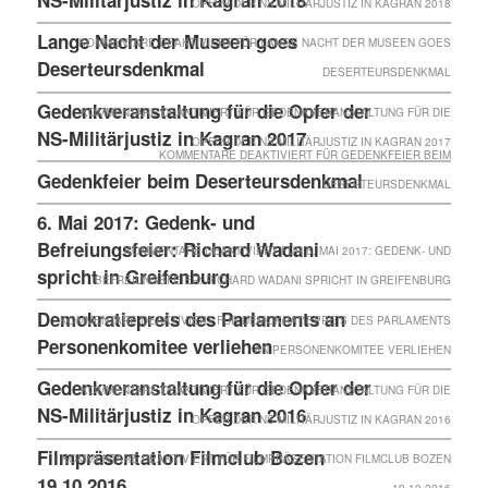
OPFER DER NS-MILITÄRJUSTIZ IN KAGRAN 2018
Lange Nacht der Museen goes
KOMMENTARE DEAKTIVIERT
FÜR LANGE NACHT DER MUSEEN GOES
Deserteursdenkmal
DESERTEURSDENKMAL
Gedenkveranstaltung für die Opfer der
KOMMENTARE DEAKTIVIERT
FÜR GEDENKVERANSTALTUNG FÜR DIE
NS-Militärjustiz in Kagran 2017
OPFER DER NS-MILITÄRJUSTIZ IN KAGRAN 2017
KOMMENTARE DEAKTIVIERT
FÜR GEDENKFEIER BEIM
Gedenkfeier beim Deserteursdenkmal
DESERTEURSDENKMAL
6. Mai 2017: Gedenk- und
Befreiungsfeier: Richard Wadani
KOMMENTARE DEAKTIVIERT
FÜR 6. MAI 2017: GEDENK- UND
spricht in Greifenburg
BEFREIUNGSFEIER: RICHARD WADANI SPRICHT IN GREIFENBURG
Demokratiepreis des Parlaments an
KOMMENTARE DEAKTIVIERT
FÜR DEMOKRATIEPREIS DES PARLAMENTS
Personenkomitee verliehen
AN PERSONENKOMITEE VERLIEHEN
Gedenkveranstaltung für die Opfer der
KOMMENTARE DEAKTIVIERT
FÜR GEDENKVERANSTALTUNG FÜR DIE
NS-Militärjustiz in Kagran 2016
OPFER DER NS-MILITÄRJUSTIZ IN KAGRAN 2016
Filmpräsentation Filmclub Bozen
KOMMENTARE DEAKTIVIERT
FÜR FILMPRÄSENTATION FILMCLUB BOZEN
19.10.2016