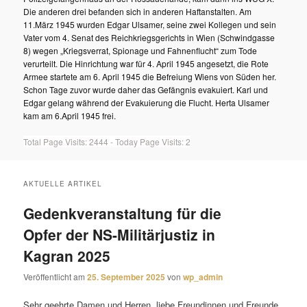
Die anderen drei befanden sich in anderen Haftanstalten. Am
11.März 1945 wurden Edgar Ulsamer, seine zwei Kollegen und sein
Vater vom 4. Senat des Reichkriegsgerichts in Wien (Schwindgasse
8) wegen „Kriegsverrat, Spionage und Fahnenflucht“ zum Tode
verurteilt. Die Hinrichtung war für 4. April 1945 angesetzt, die Rote
Armee startete am 6. April 1945 die Befreiung Wiens von Süden her.
Schon Tage zuvor wurde daher das Gefängnis evakuiert. Karl und
Edgar gelang während der Evakuierung die Flucht. Herta Ulsamer
kam am 6.April 1945 frei.
Total Page Visits: 2444 - Today Page Visits: 2
AKTUELLE ARTIKEL
Gedenkveranstaltung für die
Opfer der NS-Militärjustiz in
Kagran 2025
Veröffentlicht am
25. September 2025
von
wp_admin
Sehr geehrte Damen und Herren, liebe Freundinnen und Freunde,